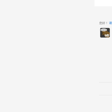
您好！
请