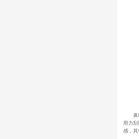
鼻
用力刮
感，其