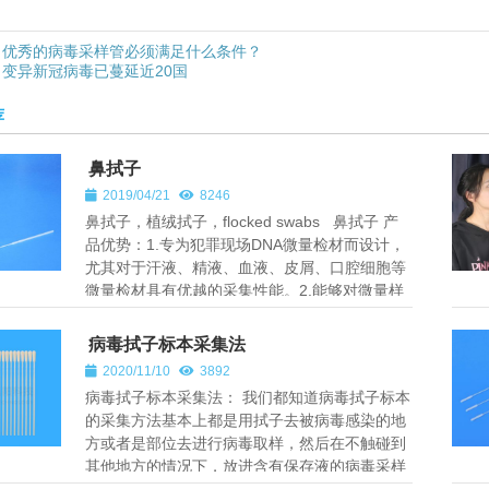
优秀的病毒采样管必须满足什么条件？
变异新冠病毒已蔓延近20国
荐
鼻拭子
2019/04/21
8246
鼻拭子，植绒拭子，flocked swabs 鼻拭子 产
品优势：1.专为犯罪现场DNA微量检材而设计，
尤其对于汗液、精液、血液、皮屑、口腔细胞等
微量检材具有优越的采集性能。2.能够对微量样
本快速吸附，释...
病毒拭子标本采集法
2020/11/10
3892
病毒拭子标本采集法： 我们都知道病毒拭子标本
的采集方法基本上都是用拭子去被病毒感染的地
方或者是部位去进行病毒取样，然后在不触碰到
其他地方的情况下，放进含有保存液的病毒采样