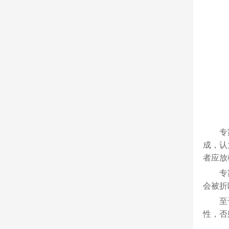
专
成，认
者应放
专
会被折
至
性，否