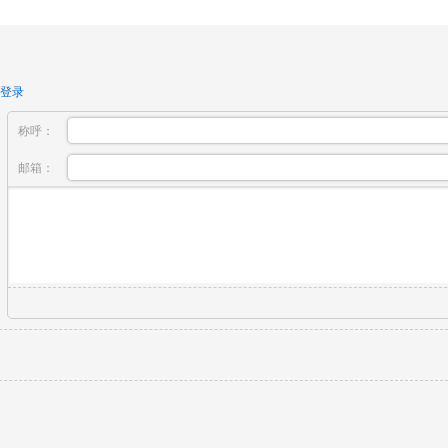
管里面，以便后续做病毒检...
登录
称呼：
邮箱：