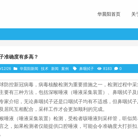
华晨阳首页
关
子准确度有多高？
/12/26
华晨阳新闻
技术
新闻
案例
鼻咽拭子
8183
0
球防控新冠病毒，病毒核酸检测为重要措施之一，检测过程中采
主要有三种方法，包括深喉唾液（唾液采集装置）、鼻咽拭子及
专家介绍，无论鼻咽拭子还是口咽拭子均有不适感，但鼻咽拭子
及居民互相配合，采样工作才会更加顺利的完成。
喉唾液（唾液采集装置）检测，受检者咳唾液到采样管，听似简
言之，如果检测者仅能提供口腔唾液，可能会令准确度大打折扣
。