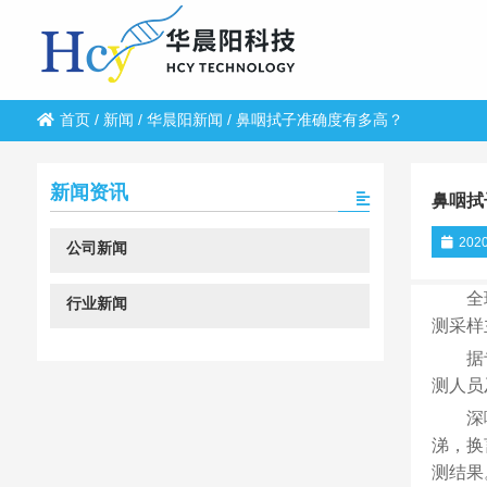
首页
/
新闻
/
华晨阳新闻
/
鼻咽拭子准确度有多高？
新闻资讯
鼻咽拭
2020
公司新闻
全
行业新闻
测采样
据
测人员
深
涕，换
测结果