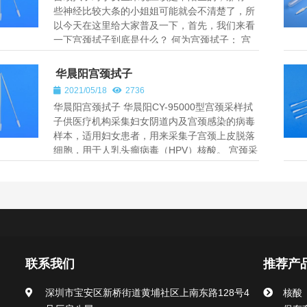
些神经比较大条的小姐姐可能就会不清楚了，所
以今天在这里给大家普及一下，首先，我们来看
一下宫颈拭子到底是什么？ 何为宫颈拭子： 宫
颈拭子就是，主要是用来...
华晨阳宫颈拭子
2021/05/18
2736
华晨阳宫颈拭子 华晨阳CY-95000型宫颈采样拭
子供医疗机构采集妇女阴道内及宫颈感染的病毒
样本，适用妇女患者，用来采集子宫颈上皮脱落
细胞，用于人乳头瘤病毒（HPV）核酸。 宫颈采
样拭子是由尼龙短纤维绒毛...
联系我们
推荐产
深圳市宝安区新桥街道黄埔社区上南东路128号4
核酸