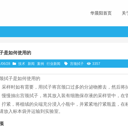
华晨阳首页
关
子是如何使用的
/06/28
技术
新闻
案例
行业新闻
宫颈拭子
3357
颈拭子是如何使用的
、采样时如有需要，用拭子将宫颈口过多的分泌物擦去，然后将拭
、慢慢抽出宫颈拭子，将其放入装有细胞保存液的采样管中，在
、拧紧，将植绒的尖端充分浸入小瓶中，并紧紧地拧紧瓶盖，在
请放入标本袋并运输到实验室。
项