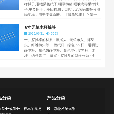
样拭子,咽喉采集拭子,咽喉棉签,咽喉病毒采样拭
子,主要用于，基因检测，口腔，流感病毒等分泌
物采样，用于疾病诊断。 【操作说明】 ? 第一
步：握住手...
6寸无菌木杆棉签
2019/06/21
5553
一、擦拭棒的材质 : 擦拭头 : 无尘布头、海绵
头、纤维棉头等； 擦拭杆 : 绿色 pp 杆、透明防
静电杆、黑色防静电杆、白色空心塑料杆、木
杆、纸杆等 二、款式 : 擦拭头的型状分为 : 尖
头、扁平头、椭圆头、方头、...
品分类
产品分类
（DNA或RNA）样本采集与
动物检测试剂