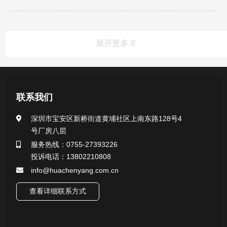
展开更多
新闻资讯
联系我们
公司新闻
深圳市宝安区新桥街道黄埔社区上南东路128号4
号厂房八层
行业新闻
服务热线：0755-27393226
投诉电话：13802210808
info@huachenyang.com.cn
查看详细联系方式