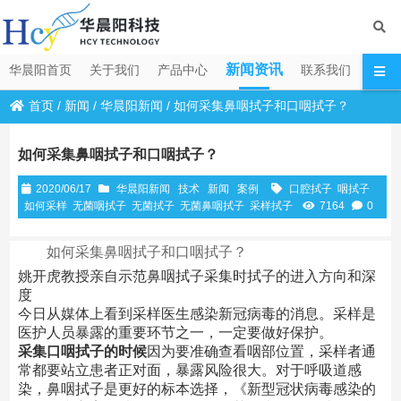
新闻资讯
华晨阳首页
关于我们
产品中心
联系我们
首页
/
新闻
/
华晨阳新闻
/
如何采集鼻咽拭子和口咽拭子？
如何采集鼻咽拭子和口咽拭子？
2020/06/17
华晨阳新闻
技术
新闻
案例
口腔拭子
咽拭子
如何采样
无菌咽拭子
无菌拭子
无菌鼻咽拭子
采样拭子
7164
0
如何采集鼻咽拭子和口咽拭子？
姚开虎教授亲自示范鼻咽拭子采集时拭子的进入方向和深
度
今日从媒体上看到采样医生感染新冠病毒的消息。采样是
医护人员暴露的重要环节之一，一定要做好保护。
采集口咽拭子的时候
因为要准确查看咽部位置，采样者通
常都要站立患者正对面，暴露风险很大。对于呼吸道感
染，鼻咽拭子是更好的标本选择，《新型冠状病毒感染的