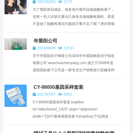
2021/02/01
2275
为了预防新冠感染，很多地方都开始做核酸检测了，
也有一些人比较注重自己身体去做核酸检测的，那是
不是做了核酸检测没问题就万事大吉了呢？潜伏期做
核酸检测有用吗？ 其实潜伏期做核酸检测是具有一定
作用的，...
华晨阳公司
2019/06/26
12143
关于华晨阳拭子棉签公司深圳市华晨阳棉签拭子制造
有限公司 www.huachenyang.com 成立于2008年是
晨阳国际旗下公司是一家专业生产销售医疗器械采样
拭子,细胞保存液,口腔拭子,医用棉签的大型综合性名
牌企业，公司...
CY-98000基因采样套装
2017/07/07
6652
CY-98000基因采样套装 [caption
id="attachment_1923" align="alignnone"
width="150"] 唾液基因采集卡[/caption] 产品用途：
尼龙植绒拭子用途广泛，在用于细菌学样本处理、基
因检测，细胞学，分子诊断，...