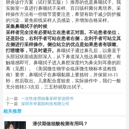
肺炎诊疗方案（试行第五版）》推荐的也是鼻咽拭子。我
实验室一直进行鼻咽拭子采样、百日咳杆菌分离培养。采
样操作方法有一些细节需要注意，希望有助于减少防护服
的污染，避免前线采样人员感染，并增加合格采样。
采集鼻咽拭子的时候
采样者完全没有必要站立在患者正对面。不论患者坐位，
还是卧位，右利手者可站在患者右侧，左利手者可站立其
左侧进行采样操作。侧位站立的优点是如果患者有咳嗽、
打喷嚏等，可及时避开。
鼻咽拭子通过鼻孔后，以垂直于
头部冠状面或面部深入，从下鼻道深入抵达鼻咽后壁，有
触墙感即可。鼻咽拭子进入鼻腔深度约为鼻尖到耳垂的距
离（见图）。《美国微生物学会临床微生物标本送检指
南》要求，鼻咽拭子在鼻咽黏膜上要捻转，并保留10-15
秒，然后取出。儿童配合度较差，实际操作中，我们一般
充分捻转2-3次后，三五秒就取出拭子。
上一篇:
一次性使用病毒采样管说明书
下一篇:
深圳市华晨阳科技有限公司
相关推荐
潜伏期做核酸检测有用吗？