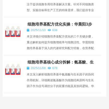
注于提供细胞专用培养基解决方案。针对不同细胞类
型、实验目标和生产工艺的特殊需求，我们提供专业
的定制化...
细胞培养基配方优化实操：华晨阳3步
提升细胞增殖率与活性
2025/11/10
638
本文详细介绍细胞培养基配方优化的三个关键步骤，
重点解析如何提升细胞增殖率与细胞活性。华晨阳细
胞培养基基于深入的代谢研究和配方经验，在营养配
比、微环...
细胞培养基核心成分拆解：氨基酸、生
长因子的协同作用
2025/11/08
678
本文深入解析细胞培养基中氨基酸与生长因子的协同
作用机制，详细阐述氨基酸作为细胞结构原料与生长
因子作为信号调控分子的双重功能及其协同逻辑。华
晨阳细胞...