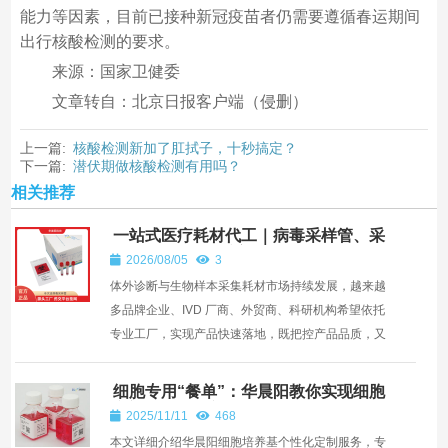
能力等因素，目前已接种新冠疫苗者仍需要遵循春运期间
出行核酸检测的要求。
来源：国家卫健委
文章转自：北京日报客户端（侵删）
上一篇:
核酸检测新加了肛拭子，十秒搞定？
下一篇:
潜伏期做核酸检测有用吗？
相关推荐
一站式医疗耗材代工｜病毒采样管、采
样拭子、棉签杆注塑、来料加工服务
2026/08/05
3
—— 深圳市华晨阳科技有限公司
体外诊断与生物样本采集耗材市场持续发展，越来越
多品牌企业、IVD 厂商、外贸商、科研机构希望依托
专业工厂，实现产品快速落地，既把控产品品质，又
控制研发...
细胞专用“餐单”：华晨阳教你实现细胞
培养基个性化定制
2025/11/11
468
本文详细介绍华晨阳细胞培养基个性化定制服务，专