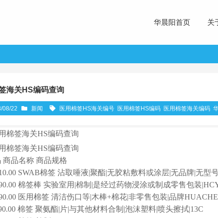
华晨阳首页
关
签海关HS编码查询
/08/22
新闻
医用棉签HS海关编号
医用棉签HS编码
医用棉签海关编码
用棉签海关HS编码查询
用棉签海关HS编码查询
码 商品名称 商品规格
9010.00 SWAB棉签 沾取唾液|聚酯|无胶粘敷料或涂层|无品牌|无型
9090.00 棉签棒 实验室用|棉制|是经过药物浸涂或制成零售包装|HC
9090.00 医用棉签 清洁伤口等|木棒+棉花|非零售包装|品牌HUACHE
1390.00 棉签 聚氨酯|片|与其他材料合制|泡沫塑料|喷头擦拭|13C