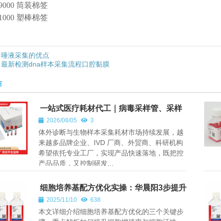
09000 筒装棉签
01000 塑棒棉签
唾液采集的优点
最新检测dna样本采集流程口腔黏膜
荐
一站式医疗耗材代工｜病毒采样管、采样
拭子、棉签杆注塑、来料加工服务 —— 深
2026/08/05
3
圳市华晨阳科技有限公司
体外诊断与生物样本采集耗材市场持续发展，越
来越多品牌企业、IVD 厂商、外贸商、科研机构
希望依托专业工厂，实现产品快速落地，既把控
产品品质，又控制研发...
细胞培养基配方优化实操：华晨阳3步提升
细胞增殖率与活性
2025/11/10
638
本文详细介绍细胞培养基配方优化的三个关键步