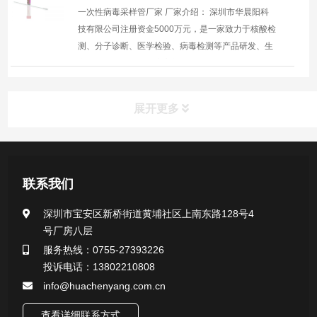
一次性病毒采样管厂家 厂家介绍： 深圳市华晨阳科
技有限公司注册资金5000万元，是一家致力于核酸检
测、分子诊断、医学检验、病毒检测等产品研发、生
产、销售于一体的国家高新技术企业。公司拥有二十
多项专利，部...
展开更多
产品中心
联系我们
医用无菌采样拭子系列
深圳市宝安区新桥街道黄埔社区上南东路128号4
号厂房八层
一次性使用采样器系列
服务热线：0755-27393226
投诉电话：13802210808
微生物样本保存液（通用运输传媒介质）系列
info@huachenyang.com.cn
核酸（DNA&RNA）样本采集与保存套装系列
查看详细联系方式