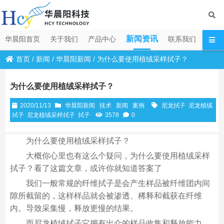
新闻资讯
华晨阳首页
关于我们
产品中心
联系我们
首页
/
新闻
/
华晨阳新闻
/
为什么要使用植绒采样拭子？
为什么要使用植绒采样拭子？
2020/11/13
华晨阳新闻
技术
新闻
案例
尼龙拭子
尼龙植绒
拭子
尼龙植绒采样拭子
拭子
3578
0
为什么要使用植绒采样拭子？
大概你心里也有这么个疑问，为什么要使用植绒采样
拭子？看了这篇文章，或许你就知道答案了
我们一般常规的纤维拭子是会产生样品被纤维团内间
隙所截留的，这样样品就会被渗透、稀释和截获在纤维
内。导致采集慢，释放更慢的结果。
而尼龙植绒拭子它拥有出众的样品收集和释放能力，