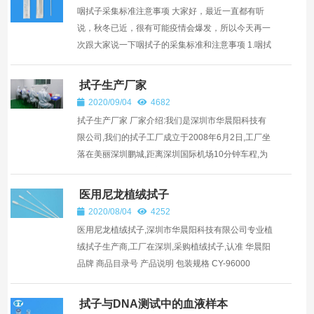
咽拭子采集标准注意事项 大家好，最近一直都有听
说，秋冬已近，很有可能疫情会爆发，所以今天再一
次跟大家说一下咽拭子的采集标准和注意事项 1.咽拭
子的概念： 咽拭子标本：就是用医用的棉签，从人体
的咽部...
拭子生产厂家
2020/09/04
4682
拭子生产厂家 厂家介绍:我们是深圳市华晨阳科技有
限公司,我们的拭子工厂成立于2008年6月2日,工厂坐
落在美丽深圳鹏城,距离深圳国际机场10分钟车程,为
出口全球提供了海陆空的便利运输条件. 拭子工厂面
积10000平方...
医用尼龙植绒拭子
2020/08/04
4252
医用尼龙植绒拭子,深圳市华晨阳科技有限公司专业植
绒拭子生产商,工厂在深圳,采购植绒拭子,认准 华晨阳
品牌 商品目录号 产品说明 包装规格 CY-96000
Transystem Amies A/PL 500pcs/箱 CY-...
拭子与DNA测试中的血液样本