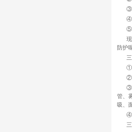
③
④
⑤
现
防护
三
①
②
③
管、
吸、
④
三