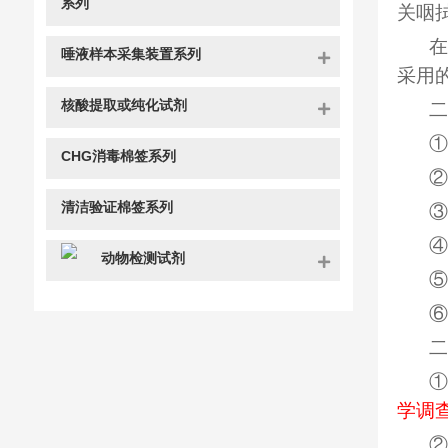
系列
关咽
在
唾液样本采集装置系列
采用
核酸提取或纯化试剂
二
①
CHG消毒棉签系列
②
清洁验证棉签系列
③
④
动物检测试剂
⑤
⑥
二
①
学调
②