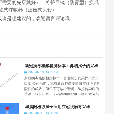
所需要的先穿戴好），将护目镜（防雾型）换成
滤式呼吸器（正压式头套）
或者是想建议的，欢迎留言评论哦
新冠病毒核酸检测标本：鼻咽拭子的采样
不同于口咽拭子
2020/07/29
5003
新冠病毒核酸检测标本：鼻咽拭子的采样不同于
口咽拭子 当前，我省新冠肺炎疫情防控取得了阶
段性的成效，但仍不可放松警惕，防控传染病的
关键，就是让每一个确诊病例得到有效的救治与
隔离，让每一个疑似病例能尽快...
华晨阳植绒拭子应用在冠状病毒采样
2020/06/11
4856