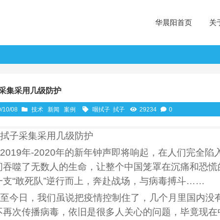
华晨阳首页
关
采集采用几级防护
/10/08
技术
新闻
案例
咽拭子
拭子
29234
0
拭子采集采用几级防护
2019年-2020年的新年钟声即将响起，在人们完全
间吞噬了无数人的生命，让整个中国笼罩在沉痛和恐慌
一支“敢死队”逆行而上，奔赴战场，与病毒搏斗……
至今日，我们虽说把疫情控制住了，几个月里国内没
不再次传播病毒，依旧是很多人关心的问题，毕竟现在