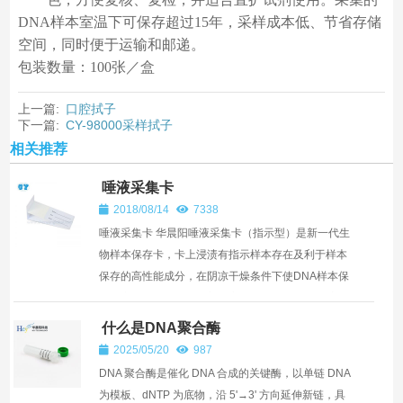
DNA样本室温下可保存超过15年，采样成本低、节省存储
空间，同时便于运输和邮递。
包装数量：100张／盒
上一篇:
口腔拭子
下一篇:
CY-98000采样拭子
相关推荐
唾液采集卡
2018/08/14
7338
唾液采集卡 华晨阳唾液采集卡（指示型）是新一代生
物样本保存卡，卡上浸渍有指示样本存在及利于样本
保存的高性能成分，在阴凉干燥条件下使DNA样本保
持稳定，粉红色的指示剂可永久保存而不脱 色，方便
复核、复...
什么是DNA聚合酶
2025/05/20
987
DNA 聚合酶是催化 DNA 合成的关键酶，以单链 DNA
为模板、dNTP 为底物，沿 5'→3' 方向延伸新链，具