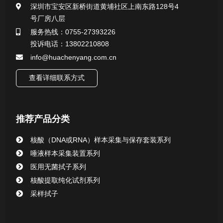
深圳市宝安区新桥街道黄埔社区上南东路128号4
号厂房八层
一次性使用采样器系列
服务热线：0755-27393226
投诉电话：13802210808
微生物样本保存液（通用运输传媒介质）系列
info@huachenyang.com.cn
核酸（DNA&RNA）样本采集与保存套装系列
查看详细联系方式
唾液样本采集装置系列
推荐产品分类
核酸提取或纯化试剂
核酸（DNA或RNA）样本采集与保存套装系列
CHG消毒棉签系列
唾液样本采集装置系列
医用无菌拭子系列
清洁验证棉签系列
核酸提取纯化试剂系列
采样拭子
动物检测试剂