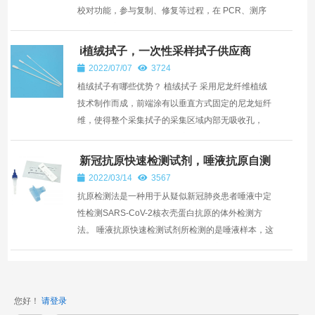
校对功能，参与复制、修复等过程，在 PCR、测序
等实验中广...
i植绒拭子，一次性采样拭子供应商
2022/07/07
3724
植绒拭子有哪些优势？ 植绒拭子 采用尼龙纤维植绒
技术制作而成，前端涂有以垂直方式固定的尼龙短纤
维，使得整个采集拭子的采集区域内部无吸收孔，
DNA细胞不会分散滞留纤维之中，有利于更快更高效
的洗脱。...
新冠抗原快速检测试剂，唾液抗原自测
包的使用方法与注意事项
2022/03/14
3567
抗原检测法是一种用于从疑似新冠肺炎患者唾液中定
性检测SARS-CoV-2核衣壳蛋白抗原的体外检测方
法。 唾液抗原快速检测试剂所检测的是唾液样本，这
相较于采集鼻咽或口咽样本来说，唾液样本的采集难
度更低，能够...
您好！
请登录