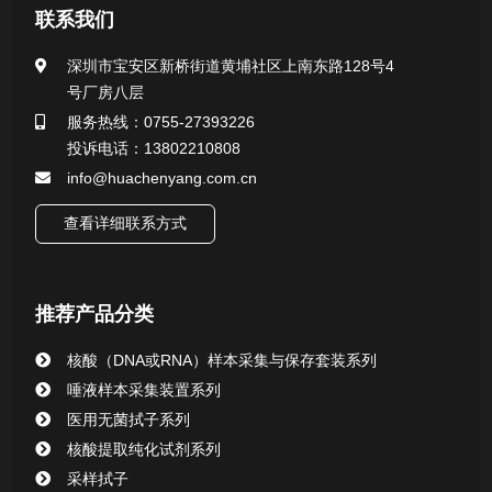
联系我们
医用无菌采样拭子系列
深圳市宝安区新桥街道黄埔社区上南东路128号4
号厂房八层
一次性使用采样器系列
服务热线：0755-27393226
投诉电话：13802210808
微生物样本保存液（通用运输传媒介质）系列
info@huachenyang.com.cn
核酸（DNA&RNA）样本采集与保存套装系列
查看详细联系方式
病毒采样管
推荐产品分类
肛拭子
核酸（DNA或RNA）样本采集与保存套装系列
基因采样套装
唾液样本采集装置系列
医用无菌拭子系列
唾液样本采集装置系列
核酸提取纯化试剂系列
采样拭子
核酸提取或纯化试剂