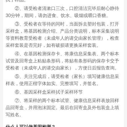
②、请受检者清漱口三次，口腔清洁完毕后耐心静待
30分钟，期间，请勿进食、饮水、吸烟或嚼口香糖。
③、受检者在等待的同时，当面拆去塑封包装，打开
采样盒，将基因检测介绍、产品分类说明，标本采集说明
等资料教育受检者（未成年人的请交由家长管理），检查
采样套装是否完好，如有破损请更换采样套装。
④、在基因检测保存卡、将康信息采集表、两个标本
试管及回寄盒上粘贴条形码，将贴有条形码的保存卡交予
受检者（未成年人的请交由家长），方便日后报告查询。
⑤、关注完成后，请受检者（家长）填写健康信息采
样表，使用正楷字体如实、完整填写，并签名。
⑥、基因采样盒采样拭子采样环节
⑦、将采样的两个标本试管、健康信息采样表放回样
品回寄盒，并用泡沫固定。最后在回寄盒及外包装盒上填
写姓名。
什么人可以做基因检测？