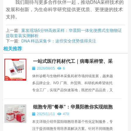
我们期待与更多合作伙伴一起，推动DNA采样技术的
发展和创新，为生命科学研究提供更优质、更便捷的技术
支持。
上一篇:
案发现场5分钟高效采样：华晨阳一体化便携式生物物证
提取套装实测解析
下一篇:
DNA 样品采集卡：这些安全优势值得关注
相关推荐
一站式医疗耗材代工｜病毒采样管、采
样拭子、棉签杆注塑、来料加工服务
2026/08/05
6
—— 深圳市华晨阳科技有限公司
体外诊断与生物样本采集耗材市场持续发展，越来越
多品牌企业、IVD 厂商、外贸商、科研机构希望依托
专业工厂，实现产品快速落地，既把控产品品质，又
控制研发...
细胞专用“餐单”：华晨阳教你实现细胞
培养基个性化定制
2025/11/11
470
本文详细介绍华晨阳细胞培养基个性化定制服务，专
注于提供细胞专用培养基解决方案。针对不同细胞类