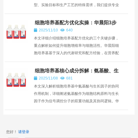
型、实验目标和生产工艺的特殊需求，我们提供专业
的定制化...
细胞培养基配方优化实操：华晨阳3步
提升细胞增殖率与活性
2025/11/10
640
本文详细介绍细胞培养基配方优化的三个关键步骤，
重点解析如何提升细胞增殖率与细胞活性。华晨阳细
胞培养基基于深入的代谢研究和配方经验，在营养配
比、微环...
细胞培养基核心成分拆解：氨基酸、生
长因子的协同作用
2025/11/08
681
本文深入解析细胞培养基中氨基酸与生长因子的协同
作用机制，详细阐述氨基酸作为细胞结构原料与生长
因子作为信号调控分子的双重功能及其协同逻辑。华
晨阳细胞...
您好！
请登录