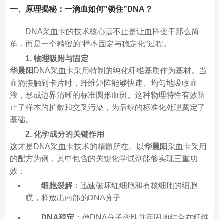
一、原理揭秘：一滴血如何”锁住”DNA？
DNA采血卡的技术核心远不止是让血样变干那么简
单，而是一个精密的”样本固定与稳定化”过程。
1. 物理吸附与固定
华晨阳
DNA采血卡采用特制的纯化纤维基质作为基材。当
血滴接触到卡片时，纤维矩阵能够快速、均匀地吸收血
液，形成边界清晰的标准圆形血斑。这种物理特性有效防
止了样本的扩散和交叉污染，为后续的标准化处理奠定了
基础。
2. 化学成分的关键作用
这才是DNA采血卡技术的精髓所在。以
华晨阳
采血卡采用
的配方为例，其中包含的关键化学试剂能够实现三重功
效：
细胞裂解
：迅速破坏红细胞和有核细胞的细胞
膜，释放出内部的DNA分子
DNA稳定
：使DNA分子变性并牢固地结合在纤维