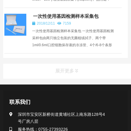
尼龙植绒拭子用途广泛，在用于细菌学样本处理、基
因检测，细胞学，分子诊断，...
一次性使用基因检测样本采集包
2018/12/11
7159
一次性使用基因检测样本采集包 一次性使用基因检测
采样包由两只独立包装的无菌植绒拭子、两个带
1ml/0.6ml口腔细胞保存液的冷冻管、4个/6-8个条形
码标签、一个样品回寄袋组成（可以按照用户要求组
装，条形码赠送...
展开更多
产品中心
联系我们
医用无菌采样拭子系列
深圳市宝安区新桥街道黄埔社区上南东路128号4
号厂房八层
一次性使用采样器系列
服务热线：0755-27393226