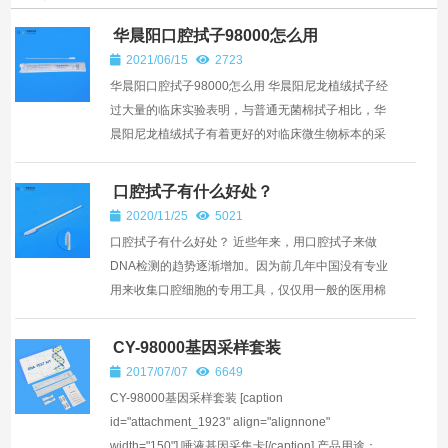
华晨阳口腔拭子98000怎么用
2021/06/15
2723
华晨阳口腔拭子98000怎么用 华晨阳尼龙植绒拭子经
过大量的临床实验表明，与普通无菌棉拭子相比，华
晨阳尼龙植绒拭子有着更好的对临床微生物标本的采
集与运送效果。尤其是对那些不能及时送检、放置时
间过长的标...
口腔拭子有什么好处？
2020/11/25
5021
口腔拭子有什么好处？ 近些年来，用口腔拭子来做
DNA检测的趋势逐渐增加。因为前几年中国没有专业
用来收集口腔细胞的专用工具，仅仅用一般的医用棉
签，而不一样的人收集口腔掉下来的体细胞在擦洗频
次、幅度、检...
CY-98000基因采样套装
2017/07/07
6649
CY-98000基因采样套装 [caption
id="attachment_1923" align="alignnone"
width="150"] 唾液基因采集卡[/caption] 产品用途：