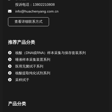
投诉电话：13802210808
微生物样本保存液（通用运输传媒介质）系列
info@huachenyang.com.cn
核酸（DNA&RNA）样本采集与保存套装系列
查看详细联系方式
唾液样本采集装置系列
推荐产品分类
核酸提取或纯化试剂
核酸（DNA或RNA）样本采集与保存套装系列
CHG消毒棉签系列
唾液样本采集装置系列
医用无菌拭子系列
清洁验证棉签系列
核酸提取纯化试剂系列
采样拭子
动物检测试剂
产品分类