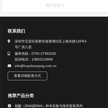
展开更多
产品中心
联系我们
医用无菌采样拭子系列
深圳市宝安区新桥街道黄埔社区上南东路128号4
号厂房八层
一次性使用采样器系列
服务热线：0755-27393226
投诉电话：13802210808
微生物样本保存液（通用运输传媒介质）系列
info@huachenyang.com.cn
核酸（DNA&RNA）样本采集与保存套装系列
查看详细联系方式
唾液样本采集装置系列
推荐产品分类
核酸提取或纯化试剂
核酸（DNA或RNA）样本采集与保存套装系列