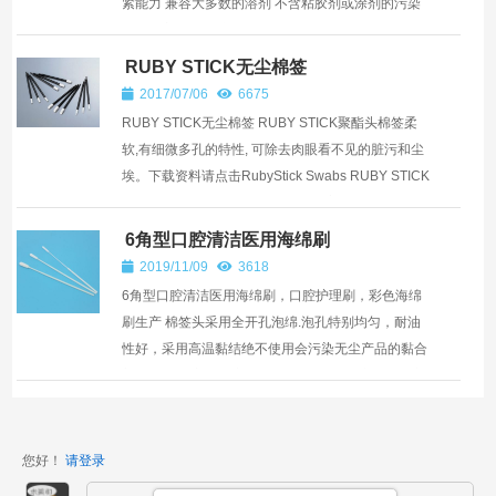
紧能力 兼容大多数的溶剂 不含粘胶剂或涂剂的污染
易折断方便保存 产品用途: ...
RUBY STICK无尘棉签
2017/07/06
6675
RUBY STICK无尘棉签 RUBY STICK聚酯头棉签柔
软,有细微多孔的特性, 可除去肉眼看不见的脏污和尘
埃。下载资料请点击RubyStick Swabs RUBY STICK
简单介绍： 聚酯头与轴杆可自由分离，聚酯头具有超
强的吸着...
6角型口腔清洁医用海绵刷
2019/11/09
3618
6角型口腔清洁医用海绵刷，口腔护理刷，彩色海绵
刷生产 棉签头采用全开孔泡绵.泡孔特别均匀，耐油
性好，采用高温黏结绝不使用会污染无尘产品的黏合
剂,采用热封方式固定于PP杆上,柔软且耐磨损，优良
的抗化...
您好！
请登录