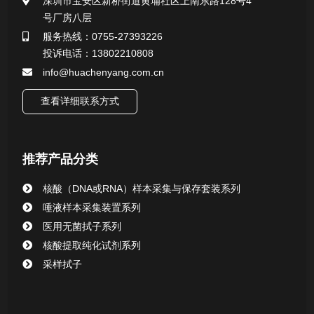
深圳市宝安区新桥街道黄埔社区上南东路128号4
号厂房八层
一次性使用采样器系列
服务热线：0755-27393226
投诉电话：13802210808
微生物样本保存液（通用运输传媒介质）系列
info@huachenyang.com.cn
核酸（DNA&RNA）样本采集与保存套装系列
查看详细联系方式
唾液样本采集装置系列
推荐产品分类
核酸提取或纯化试剂
核酸（DNA或RNA）样本采集与保存套装系列
CHG消毒棉签系列
唾液样本采集装置系列
医用无菌拭子系列
清洁验证棉签系列
核酸提取纯化试剂系列
采样拭子
动物检测试剂