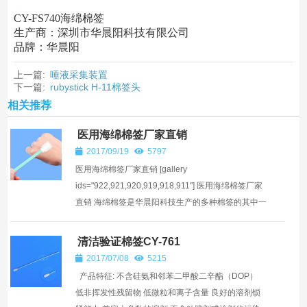
CY-FS740海绵棉签
生产商：深圳市华晨阳科技有限公司
品牌：华晨阳
上一篇:
唾液采集装置
下一篇:
rubystick H-11棉签头
相关推荐
医用海绵棉签厂家直销
2017/09/19
5797
医用海绵棉签厂家直销 [gallery
ids="922,921,920,919,918,911"] 医用海绵棉签厂家
直销 海绵棉签是华晨阳科技生产的多种棉签的其中一
种，我们的医疗海绵棉签型号多达十几种，可以适应
不同的擦拭需求。 比...
清洁验证棉签CY-761
2017/07/08
5215
产品特征: 不含硅氨和邻苯二甲酸二辛酯（DOP）
低非挥发性残留物 低微粒和离子含量 良好的溶剂锁