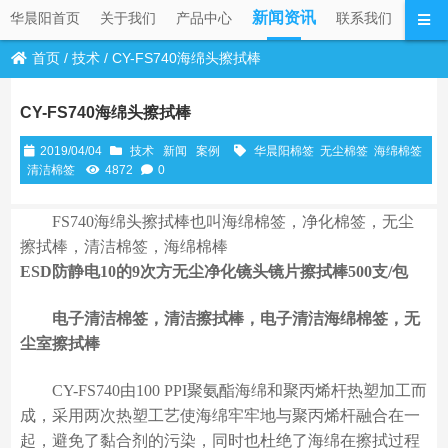
新闻资讯
华晨阳首页
关于我们
产品中心
联系我们
首页
/
技术
/
CY-FS740海绵头擦拭棒
CY-FS740海绵头擦拭棒
2019/04/04
技术
新闻
案例
华晨阳棉签
无尘棉签
海绵棉签
清洁棉签
4872
0
FS740海绵头擦拭棒也叫海绵棉签，净化棉签，无尘
擦拭棒，清洁棉签，海绵棉棒
ESD防静电10的9次方无尘净化镜头镜片擦拭棒500支/包
电子清洁棉签，清洁擦拭棒，电子清洁海绵棉签，无
尘室擦拭棒
CY-FS740由100 PPI聚氨酯海绵和聚丙烯杆热塑加工而
成，采用两次热塑工艺使海绵牢牢地与聚丙烯杆融合在一
起，避免了黏合剂的污染，同时也杜绝了海绵在擦拭过程