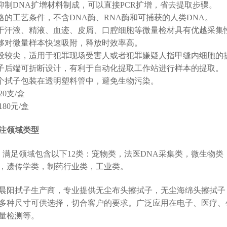
无抑制DNA扩增材料制成，可以直接PCR扩增，省去提取步骤。
严格的工艺条件，不含DNA酶、RNA酶和可捕获的人类DNA。
对于汗液、精液、血迹、皮屑、口腔细胞等微量检材具有优越采集
能够对微量样本快速吸附，释放时效率高。
前段较尖，适用于犯罪现场受害人或者犯罪嫌疑人指甲缝内细胞的
拭子后端可折断设计，有利于自动化提取工作站进行样本的提取。
整个拭子包装在透明塑料管中，避免生物污染。
0支/盒
80元/盒
注领域类型
、满足领域包含以下12类：宠物类，法医DNA采集类，微生物
，遗传学类，制药行业类，工业类。
晨阳拭子生产商，专业提供无尘布头擦拭子，无尘海绵头擦拭子
多种尺寸可供选择，切合客户的要求。广泛应用在电子、医疗、
量检测等。