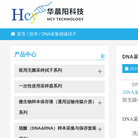
首页
/
技术
/
DNA采集植绒拭子
产品中心
DNA
2019
医用无菌采样拭子系列
D
一次性使用采样器系列
DNA
部无吸
微生物样本保存液（通用运输传媒介质）
系列
DNA
核酸（DNA&RNA）样本采集与保存套装
洗