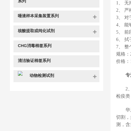
系列
1、 
2、 
唾液样本采集装置系列
3、 
4、 
核酸提取或纯化试剂
5、 
6、 
CHG消毒棉签系列
7、 
规格：2
清洁验证棉签系列
价格：1
专
动物检测试剂
2
检疫类
华
切割，
测，含