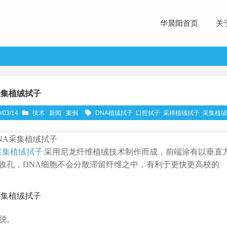
华晨阳首页
关
采集植绒拭子
/03/14
技术
新闻
案例
DNA植绒拭子
口腔拭子
采样植绒拭子
采集植绒
NA采集植绒拭子
采集植绒拭子
采用尼龙纤维植绒技术制作而成，前端涂有以垂直
收孔，DNA细胞不会分散滞留纤维之中，有利于更快更高校的
采集植绒拭子
脱。