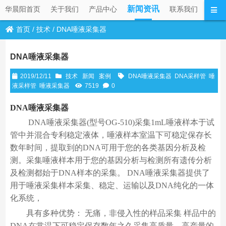
新闻资讯
华晨阳首页
关于我们
产品中心
联系我们
首页
/
技术
/
DNA唾液采集器
DNA唾液采集器
2019/12/11
技术
新闻
案例
DNA唾液采集器
DNA采样管
唾
液采样管
唾液采集器
7519
0
DNA唾液采集器
DNA唾液采集器(型号OG-510)采集1mL唾液样本于试
管中并混合专利稳定液体，唾液样本室温下可稳定保存长
数年时间，提取到的DNA可用于您的各类基因分析及检
测。采集唾液样本用于您的基因分析与检测所有遗传分析
及检测都始于DNA样本的采集。 DNA唾液采集器提供了
用于唾液采集样本采集、稳定、运输以及DNA纯化的一体
化系统，
具有多种优势： 无痛，非侵入性的样品采集 样品中的
DNA在常温下可稳定保存数年之久采集高质量、高产量的