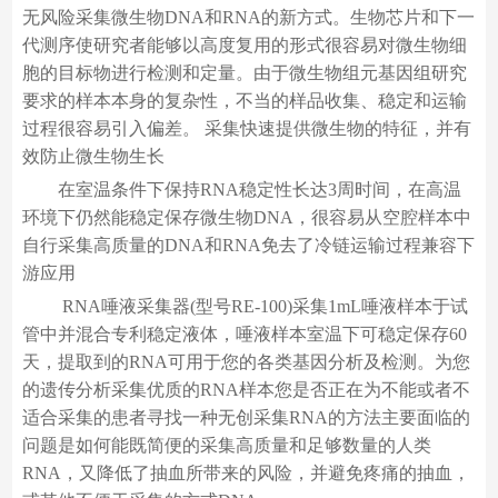
无风险采集微生物DNA和RNA的新方式。生物芯片和下一
代测序使研究者能够以高度复用的形式很容易对微生物细
胞的目标物进行检测和定量。由于微生物组元基因组研究
要求的样本本身的复杂性，不当的样品收集、稳定和运输
过程很容易引入偏差。 采集快速提供微生物的特征，并有
效防止微生物生长
在室温条件下保持RNA稳定性长达3周时间，在高温
环境下仍然能稳定保存微生物DNA，很容易从空腔样本中
自行采集高质量的DNA和RNA免去了冷链运输过程兼容下
游应用
RNA唾液采集器(型号RE-100)采集1mL唾液样本于试
管中并混合专利稳定液体，唾液样本室温下可稳定保存60
天，提取到的RNA可用于您的各类基因分析及检测。为您
的遗传分析采集优质的RNA样本您是否正在为不能或者不
适合采集的患者寻找一种无创采集RNA的方法主要面临的
问题是如何能既简便的采集高质量和足够数量的人类
RNA，又降低了抽血所带来的风险，并避免疼痛的抽血，