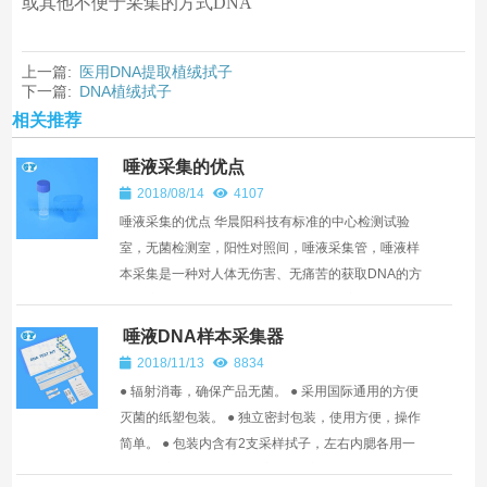
或其他不便于采集的方式DNA
上一篇:
医用DNA提取植绒拭子
下一篇:
DNA植绒拭子
相关推荐
唾液采集的优点
2018/08/14
4107
唾液采集的优点 华晨阳科技有标准的中心检测试验
室，无菌检测室，阳性对照间，唾液采集管，唾液样
本采集是一种对人体无伤害、无痛苦的获取DNA的方
法，该法不会对被收集者造成任何不适,容易被接受,
因而能最大限...
唾液DNA样本采集器
2018/11/13
8834
● 辐射消毒，确保产品无菌。 ● 采用国际通用的方便
灭菌的纸塑包装。 ● 独立密封包装，使用方便，操作
简单。 ● 包装内含有2支采样拭子，左右内腮各用一
支。 唾液dna采集提取试剂盒 唾液DNA样本采集...