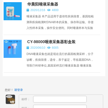
华晨阳唾液采集器
2020/12/16
4800
唾液采集器 本产品适用于遗传性疾病筛查，基因组检
测和疾病检测时DNA样本的采集、保存和运输。非侵
入性样本采集，操作安全便利。同时唾液样本与实验
人员无接触无污染，可直接自动化检测，无需二次转
移样本。 产...
CY-98000唾液采集器彩盒装
2020/06/10
6005
DNA唾液采集也就是现在流行的基因检测采样，分子
诊断，疾病筛查，遗传，亲子鉴定，寻祖基因DNA，
等医疗科研单位,基因采样流行唾液采集器 唾液采集
器、DNA唾液采集器、唾液采集器套装,哪种更好?文
章讲得...
您好！
请登录
称呼：