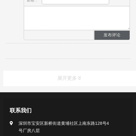
邮箱：
展开更多
产品中心
联系我们
医用无菌采样拭子系列
深圳市宝安区新桥街道黄埔社区上南东路128号4
号厂房八层
一次性使用采样器系列