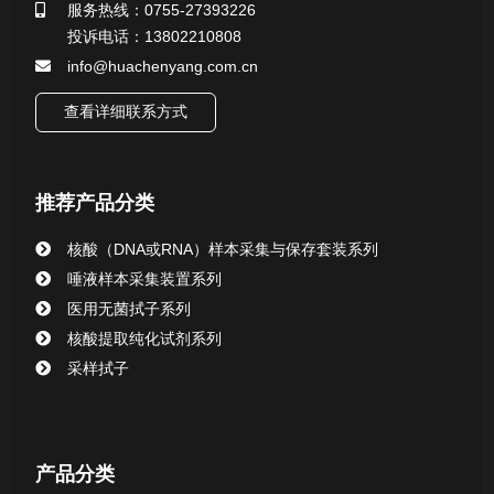
服务热线：0755-27393226
投诉电话：13802210808
微生物样本保存液（通用运输传媒介质）系列
info@huachenyang.com.cn
核酸（DNA&RNA）样本采集与保存套装系列
查看详细联系方式
唾液样本采集装置系列
推荐产品分类
核酸提取或纯化试剂
核酸（DNA或RNA）样本采集与保存套装系列
CHG消毒棉签系列
唾液样本采集装置系列
医用无菌拭子系列
清洁验证棉签系列
核酸提取纯化试剂系列
采样拭子
动物检测试剂
产品分类