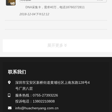
DNA采集卡，需求40万，电话18760272811
2018-12-04下午12:12
展开更多
产品中心
联系我们
医用无菌采样拭子系列
深圳市宝安区新桥街道黄埔社区上南东路128号4
号厂房八层
一次性使用采样器系列
服务热线：0755-27393226
投诉电话：13802210808
微生物样本保存液（通用运输传媒介质）系列
info@huachenyang.com.cn