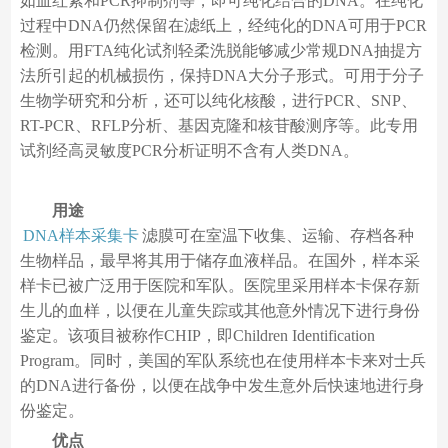
如血红素和PCR抑制剂等，即可纯化结合的DNA。在纯化
过程中DNA仍然保留在滤纸上，经纯化的DNA可用于PCR
检测。用FTA纯化试剂轻柔洗脱能够减少常规DNA抽提方
法所引起的机械损伤，保持DNA大分子形式。可用于分子
生物学研究和分析，还可以纯化核酸，进行PCR、SNP、
RT-PCR、RFLP分析、基因克隆和核苷酸测序等。此专用
试剂经高灵敏度PCR分析证明不含有人类DNA。
用途
DNA样本采集卡
滤膜可在室温下收集、运输、存档各种
生物样品，最早将其用于储存血液样品。在国外，样本采
样卡已被广泛用于医院和军队。医院里采用样本卡保存新
生儿的血样，以便在儿童失踪或其他意外情况下进行身份
鉴定。该项目被称作CHIP，即Children Identification
Program。同时，美国的军队系统也在使用样本卡来对士兵
的DNA进行备份，以便在战争中发生意外后快速地进行身
份鉴定。
优点