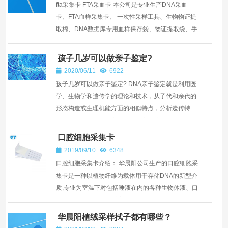
fta采集卡 FTA采血卡 本公司是专业生产DNA采血
卡、FTA血样采集卡、 一次性采样工具、生物物证提
取棉、DNA数据库专用血样保存袋、物证提取袋、手
术帽、手术衣、一次性鞋套、试管架以及一次性采样
拭子，植绒拭子，...
孩子几岁可以做亲子鉴定?
2020/06/11
6922
孩子几岁可以做亲子鉴定? DNA亲子鉴定就是利用医
学、生物学和遗传学的理论和技术，从子代和亲代的
形态构造或生理机能方面的相似特点，分析遗传特
征，判断父母与子女之间是否是亲生关系。DNA亲子
鉴定没有年龄限制...
口腔细胞采集卡
2019/09/10
6348
口腔细胞采集卡介绍： 华晨阳公司生产的口腔细胞采
集卡是一种以植物纤维为载体用于存储DNA的新型介
质,专业为室温下对包括唾液在内的各种生物体液、口
腔黏膜脱落细胞,细胞培养液等样品进行收集、运输转
运和存储而...
华晨阳植绒采样拭子都有哪些？