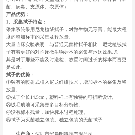
菌、病毒、支原体、衣原体）
产品优势
：
1、
采集拭子特点
：
采集系统采用尼龙植绒拭子，对微生物无毒害，能最大程
度的增加标本的采集及释放量。
大量临床实验表明：与普通无菌棉拭子相比，尼龙植绒拭
子有着更好的对临床微生物标本的采集与运送效果.尤
其是对于那些不能及时送检、放置时间过长的标本而言更
是如此。
拭子的优势
：
①独有的喷射式植入尼龙纤维技术，增加标本的采集及释
放量。
②拭子全长14.5cm，塑料杆上有独特的可折断设计。
③绒毛质地可采集更多目标分析物。
④没有标本残量，加快标本过程处理。
⑤拭子为灭菌独立包装。独立包装的无菌拭子
生产商
：深圳市华晨阳科技有限公司