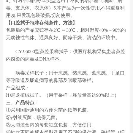
4、针对不同的标本类型选用了不同的培养基（细菌、病
毒、支原体、衣原体）5.本产品为一次性使用,不得重复利
用,如果发现包装破损,切勿使用。
【口腔拭子特殊存储条件、方法】
包装后的产品应贮存在2℃ ～30℃，相对湿度40%～90%的
无腐蚀性气体、通风良好、阴凉干燥、清洁的环境中。
CY-96000型鼻腔采样拭子：供医疗机构采集患者鼻腔
内感染的病毒及DNA样本。
病毒采样拭子：用于流感、猪流感、禽流感、手足口
等呼吸道及肠道病毒的鼻部及咽喉部采样。
产品组成：
⑴尼龙植绒拭子。（用于采样，释放量高达90%以上）
三、
产品特点
：
①采用国际通用的方便灭菌的纸塑包装。
②γ射线灭菌，确保无菌。
③大包装盒内的每套独立包装，方便使用。
④针对不同的标本类型选用了不同的保存液。采样管（细