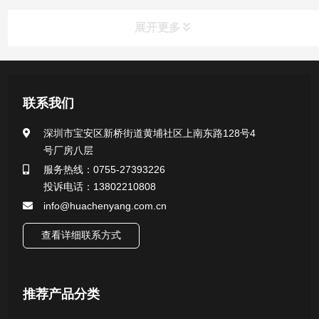
展开更多
产品中心
联系我们
医用无菌采样拭子系列
深圳市宝安区新桥街道黄埔社区上南东路128号4
号厂房八层
一次性使用采样器系列
服务热线：0755-27393226
投诉电话：13802210808
微生物样本保存液（通用运输传媒介质）系列
info@huachenyang.com.cn
核酸（DNA&RNA）样本采集与保存套装系列
查看详细联系方式
唾液样本采集装置系列
推荐产品分类
核酸提取或纯化试剂