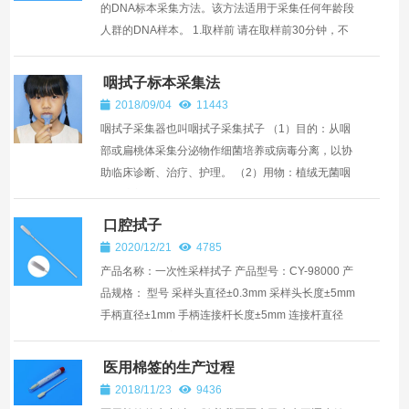
的DNA标本采集方法。该方法适用于采集任何年龄段
人群的DNA样本。 1.取样前 请在取样前30分钟，不
要吃东西，吸烟，饮酒等。 （1）准备一杯清水，饮
入约50ml清...
咽拭子标本采集法
2018/09/04
11443
咽拭子采集器也叫咽拭子采集拭子 （1）目的：从咽
部或扁桃体采集分泌物作细菌培养或病毒分离，以协
助临床诊断、治疗、护理。 （2）用物：植绒无菌咽
拭子培养管、酒精灯、火柴、压舌板，必要时备手电
筒。 ...
口腔拭子
2020/12/21
4785
产品名称：一次性采样拭子 产品型号：CY-98000 产
品规格： 型号 采样头直径±0.3mm 采样头长度±5mm
手柄直径±1mm 手柄连接杆长度±5mm 连接杆直径
±0.3mm 总长度±5mm 包装规格 支/盒 CY-9...
医用棉签的生产过程
2018/11/23
9436