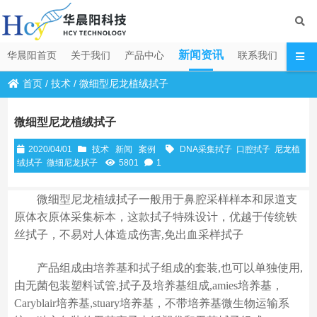
新闻资讯
华晨阳首页
关于我们
产品中心
联系我们
首页
/
技术
/
微细型尼龙植绒拭子
微细型尼龙植绒拭子
2020/04/01
技术
新闻
案例
DNA采集拭子
口腔拭子
尼龙植
绒拭子
微细尼龙拭子
5801
1
微细型尼龙植绒拭子一般用于鼻腔采样样本和尿道支
原体衣原体采集标本，这款拭子特殊设计，优越于传统铁
丝拭子，不易对人体造成伤害,免出血采样拭子
产品组成由培养基和拭子组成的套装,也可以单独使用,
由无菌包装塑料试管,拭子及培养基组成,amies培养基，
Caryblair培养基,stuary培养基，不带培养基微生物运输系