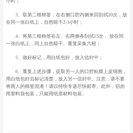
小时；
3、取第二根棉签，在右侧口腔内侧来回刮拭20次，放
在同一张白纸上，自然晾干2-3小时；
4、将第三根棉签在左、右两侧各刮拭15次， 放在同
一张白纸上，同上自然晾干。重复采集六根；
5、做好标记，用白纸包好，放入信封中；
6、重复上述步骤，提取另一人的口腔粘膜上皮细胞，
用白纸包好后标记清楚，放入另一信封中。注意：请不要
将两人的棉签混淆！请以特快专递尽快邮寄。此外，切勿
用塑料袋包装，只能用纸质材料包装。