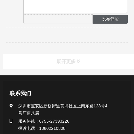
展开更多
产品中心
联系我们
医用无菌采样拭子系列
深圳市宝安区新桥街道黄埔社区上南东路128号4
号厂房八层
一次性使用采样器系列
服务热线：0755-27393226
投诉电话：13802210808
微生物样本保存液（通用运输传媒介质）系列