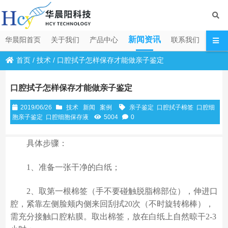
新闻资讯
华晨阳首页
关于我们
产品中心
联系我们
首页
/
技术
/
口腔拭子怎样保存才能做亲子鉴定
口腔拭子怎样保存才能做亲子鉴定
2019/06/26
技术
新闻
案例
亲子鉴定
口腔拭子棉签
口腔细
胞亲子鉴定
口腔细胞保存液
5004
0
具体步骤：
1、准备一张干净的白纸；
2、取第一根棉签（手不要碰触脱脂棉部位），伸进口
腔，紧靠左侧脸颊内侧来回刮拭20次（不时旋转棉棒），
需充分接触口腔粘膜。取出棉签，放在白纸上自然晾干2-3