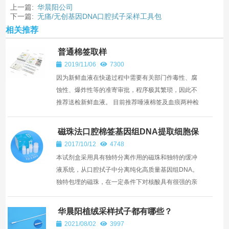
上一篇:
华晨阳公司
下一篇:
无痛/无创基因DNA口腔拭子采样工具包
相关推荐
普通棉签取样
2019/11/06
7300
因为新鲜血液在快递过程中需要有关部门作毒性、腐
蚀性、爆炸性等的准寄审批，程序极其繁琐，因此不
推荐送检新鲜血液。 目前推荐唾液棉签及血痕两种检
测材料。 本公司免费提供专业唾液样品采样包。客户
在下...
磁珠法口腔棉签基因组DNA提取细胞保
存液
2017/10/12
4748
本试剂盒采用具有独特分离作用的磁珠和独特的缓冲
液系统，从口腔拭子中分离纯化高质量基因组DNA。
独特包埋的磁珠，在一定条件下对核酸具有很强的亲
和力，而当条件改变时，磁珠释放吸附的核酸，能够
达到快速分离纯...
华晨阳植绒采样拭子都有哪些？
2021/08/02
3997