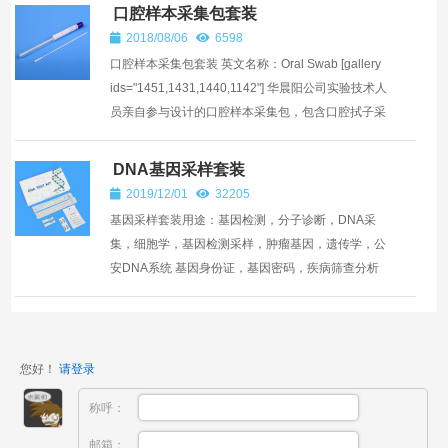
猪流感、禽流...
口腔样本采集包套装
2018/08/06
6598
口腔样本采集包套装 英文名称：Oral Swab [gallery
ids="1451,1431,1440,1142"] 华晨阳公司实验技术人
员亲自参与设计的口腔样本采集包，包含口腔拭子采
集的整套工具，采集简单方便，采集和释放量都优
越...
DNA基因采样套装
2019/12/01
32205
基因采样套装用途：基因检测，分子诊断，DNA采
集，细胞学，基因检测采样，肿瘤基因，遗传学，公
安DNA系统 基因身份证，基因密码，疾病筛查分析
研究学等项目 套装组件：细胞保存液，口腔采样拭
子，气泡回寄袋，...
您好！
请登录
称呼：
邮箱：