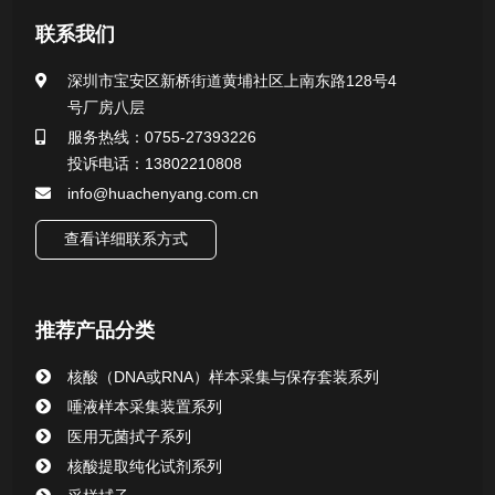
联系我们
医用无菌采样拭子系列
深圳市宝安区新桥街道黄埔社区上南东路128号4
号厂房八层
一次性使用采样器系列
服务热线：0755-27393226
投诉电话：13802210808
微生物样本保存液（通用运输传媒介质）系列
info@huachenyang.com.cn
核酸（DNA&RNA）样本采集与保存套装系列
查看详细联系方式
唾液样本采集装置系列
推荐产品分类
核酸提取或纯化试剂
核酸（DNA或RNA）样本采集与保存套装系列
CHG消毒棉签系列
唾液样本采集装置系列
医用无菌拭子系列
清洁验证棉签系列
核酸提取纯化试剂系列