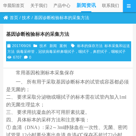
新闻资讯
华晨阳首页
关于我们
产品中心
联系我们
首页
/
技术
/
基因诊断检验标本的采集方法
基因诊断检验标本的采集方法
2017/09/26
技术
新闻
案例
标本的保存方法
标本采集和运送
方法
病毒采样管，冠状病毒采样鼻咽拭子，咽拭子，鼻腔拭子，咽喉拭子
6707
0
常用基因检测标本采集保存
一、 所有用于采取基因诊断标本的试管或容器都必须
是无菌的；
二、 要求采取分泌物或咽拭子的标本需在试管内加入1ml
的无菌生理盐水；
三、 要求用抗凝血的不可用肝素抗凝。
四、 具体标本的采样方法和注意事项：
① 血清（DNA）: 采2～3ml静脉血在一次性、无菌、密闭
试管里,12小时要分离出血清,血清4℃保存不超过72小时。