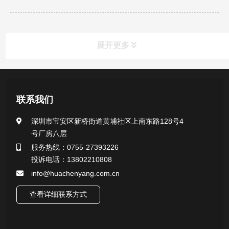
展开更多
产品中心
联系我们
医用无菌采样拭子系列
深圳市宝安区新桥街道黄埔社区上南东路128号4
号厂房八层
一次性使用采样器系列
服务热线：0755-27393226
投诉电话：13802210808
微生物样本保存液（通用运输传媒介质）系列
info@huachenyang.com.cn
核酸（DNA&RNA）样本采集与保存套装系列
查看详细联系方式
唾液样本采集装置系列