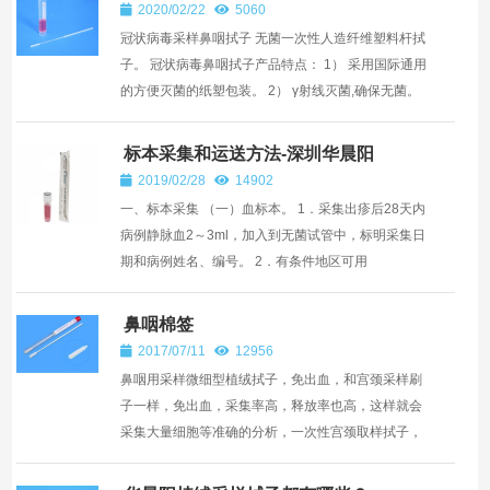
2020/02/22
5060
冠状病毒采样鼻咽拭子 无菌一次性人造纤维塑料杆拭
子。 冠状病毒鼻咽拭子产品特点： 1） 采用国际通用
的方便灭菌的纸塑包装。 2） γ射线灭菌,确保无菌。
3） 大包装盒内的每套独立包装，方便使用。 4）...
标本采集和运送方法-深圳华晨阳
2019/02/28
14902
一、标本采集 （一）血标本。 1．采集出疹后28天内
病例静脉血2～3ml，加入到无菌试管中，标明采集日
期和病例姓名、编号。 2．有条件地区可用
1500rpm/20分钟离心机分离血清。如果没有离心...
鼻咽棉签
2017/07/11
12956
鼻咽用采样微细型植绒拭子，免出血，和宫颈采样刷
子一样，免出血，采集率高，释放率也高，这样就会
采集大量细胞等准确的分析，一次性宫颈取样拭子，
采样刷，不同产品不同用途，一次性使用细胞采样拭
子,我们公司生...