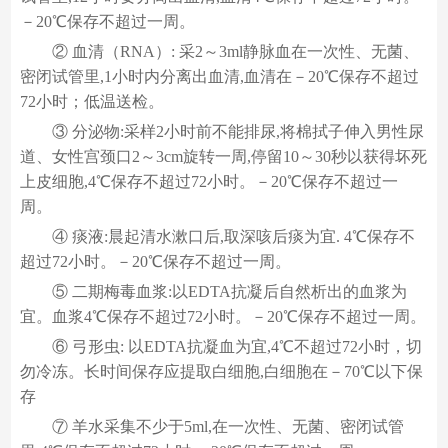
－20℃保存不超过一周。
② 血清（RNA）: 采2～3ml静脉血在一次性、无菌、
密闭试管里,1小时内分离出血清,血清在－20℃保存不超过
72小时；低温送检。
③ 分泌物:采样2小时前不能排尿,将棉拭子伸入男性尿
道、女性宫颈口2～3cm旋转一周,停留10～30秒以获得坏死
上皮细胞,4℃保存不超过72小时。－20℃保存不超过一
周。
④ 痰液:晨起清水漱口后,取深咳后痰为宜. 4℃保存不
超过72小时。－20℃保存不超过一周。
⑤ 二期梅毒血浆:以EDTA抗凝后自然析出的血浆为
宜。血浆4℃保存不超过72小时。－20℃保存不超过一周。
⑥ 弓形虫: 以EDTA抗凝血为宜,4℃不超过72小时，切
勿冷冻。长时间保存应提取白细胞,白细胞在－70℃以下保
存
⑦ 羊水采集不少于5ml,在一次性、无菌、密闭试管