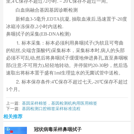
里,4℃保存不超过72小时.－20℃保存不超过一周。
白血病融合基因基因诊断检测
新鲜血3-5毫升,EDTA抗凝, 抽取血液后,迅速置于-20度
冰箱冷冻保存,2小时内送检.
鼻咽拭子的采集(EB-DNA检测)
⒈ 标本采集：标本必须利用鼻咽拭子(为软且可弯曲
的铝丝,尖端含藻酸钙)采集标本，采集标本时,病人的头部
必须不可乱动,然后将鼻咽拭子缓缓地伸进鼻孔,直至鼻咽喉
部(注意:不可用力),轻轻地转动。并停留约20-30秒，然后迅
速取出将标本置于盛有1ml生理盐水的无菌试管中送检。
⒉ 标本保存条件:4℃保存不超过七天,-20℃保存不超过
1个月。
上一篇:
基因采样棉签，基因检测机构用医用棉签
下一篇:
基因检测口腔棉签采样标准流程
相关推荐
冠状病毒采样鼻咽拭子