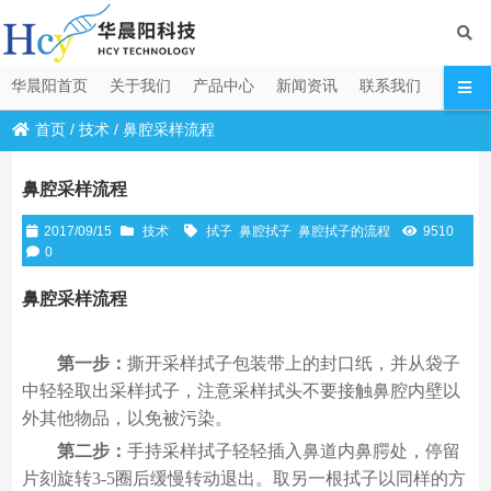
华晨阳首页
关于我们
产品中心
新闻资讯
联系我们
首页
/
技术
/
鼻腔采样流程
鼻腔采样流程
2017/09/15
技术
拭子
鼻腔拭子
鼻腔拭子的流程
9510
0
鼻腔采样流程
第一步：
撕开采样拭子包装带上的封口纸，并从袋子
中轻轻取出采样拭子，注意采样拭头不要接触鼻腔内壁以
外其他物品，以免被污染。
第二步：
手持采样拭子轻轻插入鼻道内鼻腭处，停留
片刻旋转3-5圈后缓慢转动退出。取另一根拭子以同样的方