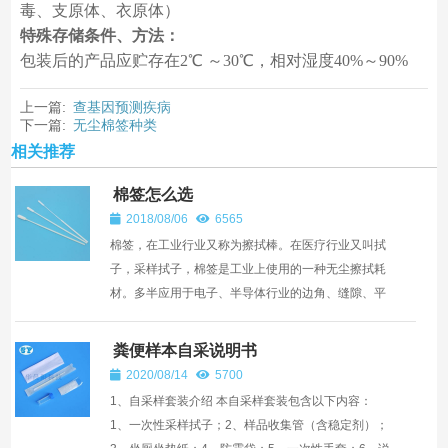
毒、支原体、衣原体）
特殊存储条件、方法：
包装后的产品应贮存在2℃ ～30℃，相对湿度40%～90%
上一篇:
查基因预测疾病
下一篇:
无尘棉签种类
相关推荐
棉签怎么选
2018/08/06
6565
棉签，在工业行业又称为擦拭棒。在医疗行业又叫拭
子，采样拭子，棉签是工业上使用的一种无尘擦拭耗
材。多半应用于电子、半导体行业的边角、缝隙、平
面的擦拭(也有人称其为净化棉签，防静电棉签，海绵
棒等等)........
粪便样本自采说明书
2020/08/14
5700
1、自采样套装介绍 本自采样套装包含以下内容：
1、一次性采样拭子；2、样品收集管（含稳定剂）；