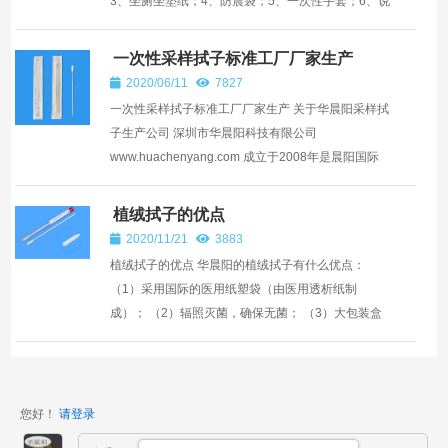
3、坐厕坐垫纸；4、防震袋；5、一次性手套；6、说
明书。 一次性采样拭子介绍： 该采样拭子用于采集
粪...
一次性采样拭子标准工厂厂家生产
2020/06/11
7827
一次性采样拭子标准工厂厂家生产 关于华晨阳采样拭
子生产公司 深圳市华晨阳科技有限公司
www.huachenyang.com 成立于2008年是晨阳国际
旗下公司是一家专业生产销售采样拭子，口腔细胞保
存液，唾液采集器，医用...
植绒拭子的优点
2020/11/21
3883
植绒拭子的优点 华晨阳的植绒拭子有什么优点：
（1）采用国际的医用纸塑袋（由医用透析纸制
成）； （2）辐照灭菌，确保无菌； （3）大包装盒
内的每套独立包装，方便使用； （4）针对不同的标
本类...
您好！
请登录