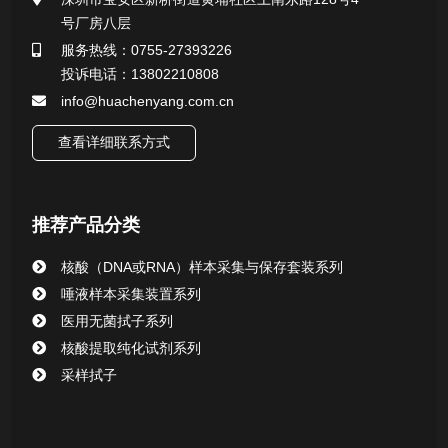
号厂房八层
一次性使用采样器系列
服务热线：0755-27393226
投诉电话：13802210808
微生物样本保存液（通用运输传媒介质）系列
info@huachenyang.com.cn
核酸（DNA&RNA）样本采集与保存套装系列
查看详细联系方式
唾液样本采集装置系列
推荐产品分类
核酸提取或纯化试剂
核酸（DNA或RNA）样本采集与保存套装系列
CHG消毒棉签系列
唾液样本采集装置系列
医用无菌拭子系列
清洁验证棉签系列
核酸提取纯化试剂系列
采样拭子
动物检测试剂