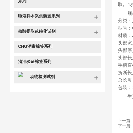
系列
取。4
规
唾液样本采集装置系列
分类：
型号：C
核酸提取或纯化试剂
材质：
头部宽
CHG消毒棉签系列
头部厚
头部长
清洁验证棉签系列
手柄直径
折断长
动物检测试剂
总长度
包装：1
生
上一篇:
下一篇: