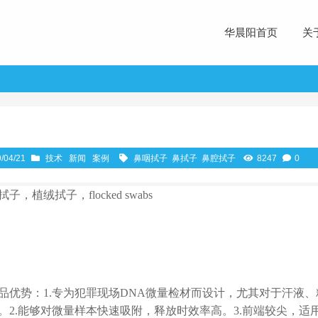
华晨阳首页
关
/04/21
技术
新闻
案例
鼻咽拭子
鼻拭子
鼻腔拭子
8247
0
拭子，植绒拭子，flocked swabs
品优势：1.专为犯罪现场DNA微量检材而设计，尤其对于汗液
。2.能够对微量样本快速吸附，释放时效率高。3.前端较尖，