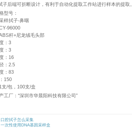
.拭子后端可折断设计，有利于自动化提取工作站进行样本的提取
格型号：
采样拭子-鼻咽
Y-96000
ABS杆+尼龙绒毛头部
度：3
度：3
度：16
：2.5
度：83
：150
支/包，100支/盒
产工厂：“深圳市华晨阳科技有限公司”
口腔拭子怎么采集
一次性使用DNA基因采样盒