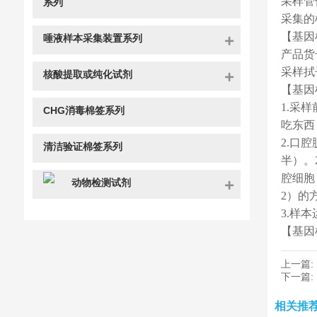
采样管
系列
采集的
【基因
唾液样本采集装置系列
产品货
采样拭
核酸提取或纯化试剂
【基因
1.采
CHG消毒棉签系列
吃东西
2.口
清洁验证棉签系列
半）。
腔细胞
动物检测试剂
2）的
3.样
【基因
上一篇:
下一篇:
相关推