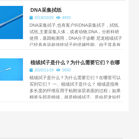
DNA采集拭纸
2019/10/20
4933
DNA采集拭子,也有客户叫DNA采集拭子，拭纸,
试纸,主要采集人体，或者动物,DNA，分析科研
使用，基因检测用，DNA分子诊断 尼龙植绒拭子
已经具有远超传统拭子的优越性能。由于其具有
超常的吸水能力，可以将...
植绒拭子是什么？为什么需要它们？在哪
里可以买到它们？
2020/11/18
5650
植绒拭子是什么？为什么需要它们？在哪里可以
买到它们？ 一、植绒拭子是什么？ 植绒是指将
多长度的纤维应用于粘附涂层表面的过程；如果
棉签头部是植绒，就是植绒拭子。是由尼龙短纤
维绒毛头和abs塑料杆构成...