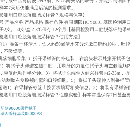
保存液中含有能使DNA酶、RNA酶失活的成分，并能抑制细菌
样本7天后仍能满足后续的检测需求。
检测用口腔脱落细胞采样管 ? 规格与保存】
号 产品名称 产品规格 保存条件 有限期限HCY0801 基因检测用口
子2支。50支/盒 2-8℃保存 12个月【基因检测用口腔脱落细胞采样
检测用口腔脱落细胞采样管 ? 使用方法】
样前1）准备一杯清水，饮入约50ml清水充分洗漱口腔约10秒，
，不吸烟等。
腔脱落细胞采集1）拆开采样管的外包装，在箭头标示处撕开拭子
2）将拭子头伸进左侧口腔，用刷牙的力度使拭子头与左侧脸颊
，重复此动作半分钟。3）将拭子头端伸入到采样管内2-33m，
方法刮取右侧脸颊内壁的口腔细胞。5）将拭子头端伸入到采样管内
本运送1）在采样管标签上按要求填写相关信息。2）将装有采样
检测用口腔脱落细胞采样管 ? 性能实验】样本常温保存7日甚至
新款98000采样拭子
基因采样套装98000PS
荐