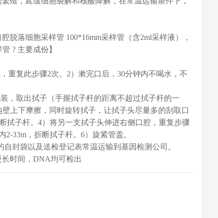
的繁殖，延缓细胞裂解和核酸降解，在常温运输条件下，
腔脱落细胞采样管 100*16mm采样管（含2ml采样液），
管 ? 主要成份】
吐掉，重复此步骤2次。2）漱完口后，30分钟内不喝水，不
包装，取出拭子（手握拭子杆的距离不超过拭子杆的一
内壁上下摩擦，同时旋转拭子，让拭子头尽量多的刮取口
折断拭子杆。4）将另一支拭子头伸进右侧口腔，重复步骤
2-33m，折断拭子杆。6）旋紧管盖。
管的自封袋以及送检登记表常温运输到基因检测公司。
更长时间，DNA均可检出