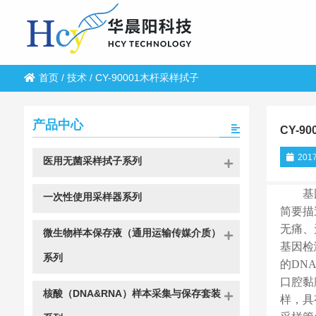
首页
/
技术
/
CY-90001木杆采样拭子
产品中心
CY-9
2017
医用无菌采样拭子系列
基
一次性使用采样器系列
简要描
无痛、
微生物样本保存液（通用运输传媒介质）
基因检
系列
的DN
口腔黏
核酸（DNA&RNA）样本采集与保存套装
样，具