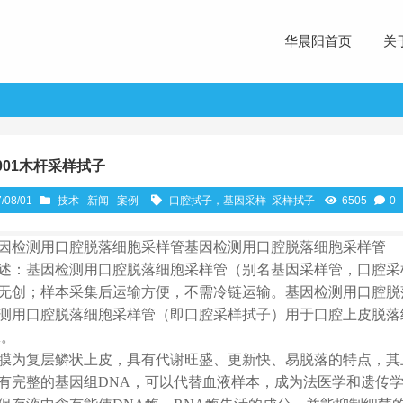
华晨阳首页
关
0001木杆采样拭子
/08/01
技术
新闻
案例
口腔拭子，基因采样
采样拭子
6505
0
因检测用口腔脱落细胞采样管基因检测用口腔脱落细胞采样管
述：基因检测用口腔脱落细胞采样管（别名基因采样管，口腔采
无创；样本采集后运输方便，不需冷链运输。基因检测用口腔脱落
测用口腔脱落细胞采样管（即口腔采样拭子）用于口腔上皮脱落
A。
膜为复层鳞状上皮，具有代谢旺盛、更新快、易脱落的特点，其
有完整的基因组DNA，可以代替血液样本，成为法医学和遗传学