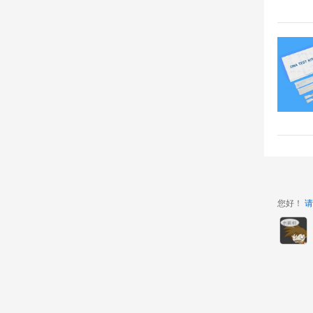
您好！
请