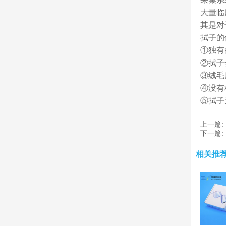
大量临
其是对
拭子的
①独有
②拭子
③绒毛
④没有
⑤拭子
上一篇:
下一篇:
相关推