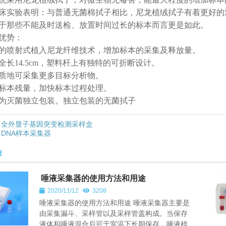
床实验表明：与普通无菌棉拭子相比，尼龙植绒拭子有着更好的
于那些不能及时送检、放置时间过长的标本而言更是如此。
优势：
的喷射式植入尼龙纤维技术，增加标本的采集及释放量。
全长14.5cm，塑料杆上有独特的可折断设计。
质地可采集更多目标分析物。
标本残量，加快标本过程处理。
为灭菌独立包装。独立包装的无菌拭子
全外显子基因突变检测采样盒
DNA样本采集器
荐
唾液采集器的使用方法和用途
2020/11/12
3208
唾液采集器的使用方法和用途 唾液采集器主要是
由采集漏斗、采样管以及采样管盖构成。当保存
液体和唾液混合后可于室温下长期保存，唾液样