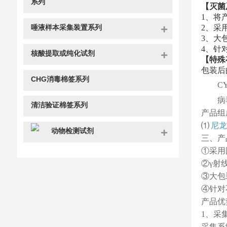
系列
【灭菌
1、将
唾液样本采集装置系列
2、采
3、大
4、针
核酸提取或纯化试剂
【特殊
包装后
CHG消毒棉签系列
CY
病
清洁验证棉签系列
产品组
⑴
尼龙
动物检测试剂
三、产
①采用
②γ射
③大包
④针对
产品优
1、采
采集系