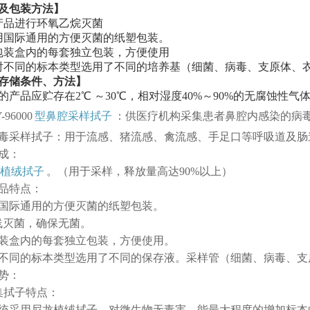
及包装方法】
产品进行环氧乙烷灭菌
用国际通用的方便灭菌的纸塑包装。
包装盒内的每套独立包装，方便使用
对不同的标本类型选用了不同的培养基（细菌、病毒、支原体、
存储条件、方法】
的产品应贮存在2℃ ～30℃，相对湿度40%～90%的无腐蚀性
-96000
型鼻腔采样拭子
：供医疗机构采集患者鼻腔内感染的病毒
毒采样拭子：用于流感、猪流感、禽流感、手足口等呼吸道及肠
成：
植绒拭子
。（用于采样，释放量高达90%以上）
品特点：
国际通用的方便灭菌的纸塑包装。
线灭菌，确保无菌。
装盒内的每套独立包装，方便使用。
不同的标本类型选用了不同的保存液。采样管（细菌、病毒、支
势：
集拭子特点：
统采用尼龙植绒拭子，对微生物无毒害，能最大程度的增加标本