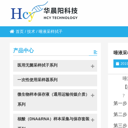
首页
/
技术
/
唾液采样拭子
产品中心
唾液采
2019
医用无菌采样拭子系列
唾
一次性使用采样器系列
【
微生物样本保存液（通用运输传媒介质）
?
第一步
系列
第二步
核酸（DNA&RNA）样本采集与保存套装
第三步