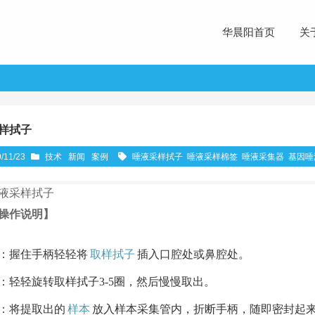
华晨阳首页
关
样拭子
/11/23
技术
新闻
案例
唾液采样拭子
唾液采样棉签
唾液采集器
基因唾
液采样拭子
操作说明】
：握住手柄轻轻将
取样拭子
插入口腔处或鼻腔处。
：轻轻旋转取样拭子3-5圈，然后慢慢取出。
：将提取出的
样本
放入样本采集管内，折断手柄，随即密封起