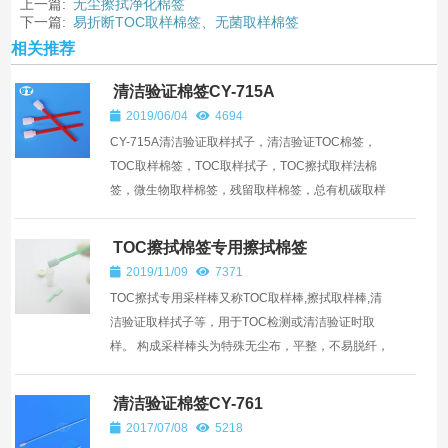
上一篇:
无尘擦拭净化棉签
下一篇:
易折断TOC取样棉签、无菌取样棉签
相关推荐
清洁验证棉签CY-715A
2019/06/04
4694
CY-715A清洁验证取样拭子，清洁验证TOC棉签，
TOC取样棉签，TOC取样拭子，TOC擦拭取样法棉
签，微生物取样棉签，残留取样棉签，总有机碳取样
棉签，TOC清洁验证，清洁验证无菌棉签，清洁验证
灭菌棉签，CY-715A取样拭...
TOC擦拭棉签专用擦拭棉签
2019/11/09
7371
TOC擦拭专用采样棒又称TOC取样棒,擦拭取样棒,清
洁验证取样拭子等，用于TOC检测或清洁验证时取
样。 构成采样棒头为特殊无尘布，平整，不易脱纤，
吸液性好。棒体为环保PP材质，具有极好的柔韧性，
具有可折断缺口。...
清洁验证棉签CY-761
2017/07/08
5218