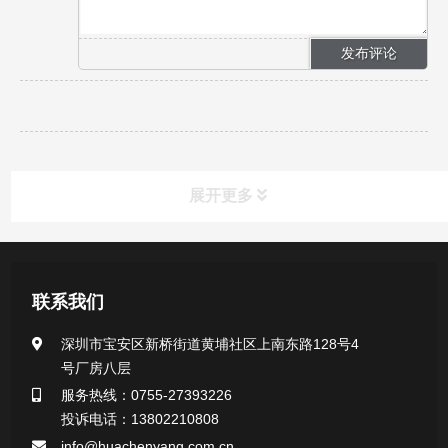
展开更多
产品中心
联系我们
医用无菌采样拭子系列
深圳市宝安区新桥街道黄埔社区上南东路128号4
号厂房八层
一次性使用采样器系列
服务热线：0755-27393226
投诉电话：13802210808
微生物样本保存液（通用运输传媒介质）系列
info@huachenyang.com.cn