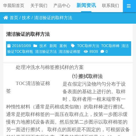
新闻资讯
华晨阳首页
关于我们
产品中心
联系我们
首页
/
技术
/
清洁验证的取样方法
清洁验证的取样方法
2018/10/09
技术
新闻
案例
TOC取样方法
TOC取样棒
清洁
验证TOC取样瓶
清洁验证方法
清洁验证棉签
8939
0
处理冲洗水与棉签擦拭样的方案
⑴ 擦拭取样法
TOC清洁验证棉
是在假定污染物均匀分布于设
签
备表面的基础上进行的。取样
时，取样者用一根末端带有一
种惰性材料（通常是药棉或类似物）的取样棒进行擦拭。
通常是把取样棉签的一面压在取样点上，按第一步图示缓
慢有力地擦拭设备表面。然后按第二步图示以取样棉签的
另一面进行擦拭 。 取样点的面积是不固定的，可根据设备