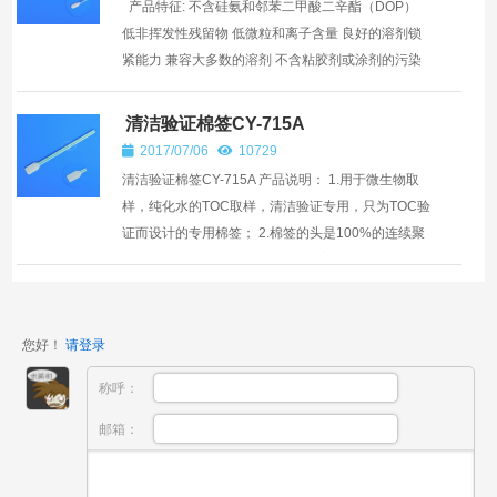
产品特征: 不含硅氨和邻苯二甲酸二辛酯（DOP）
低非挥发性残留物 低微粒和离子含量 良好的溶剂锁
紧能力 兼容大多数的溶剂 不含粘胶剂或涂剂的污染
易折断方便保存 产品用途: ...
清洁验证棉签CY-715A
2017/07/06
10729
清洁验证棉签CY-715A 产品说明： 1.用于微生物取
样，纯化水的TOC取样，清洁验证专用，只为TOC验
证而设计的专用棉签； 2.棉签的头是100%的连续聚
酯纤维材质制作，头部直接加热模塑于聚丙烯手柄
上，优于传统...
您好！
请登录
称呼：
邮箱：