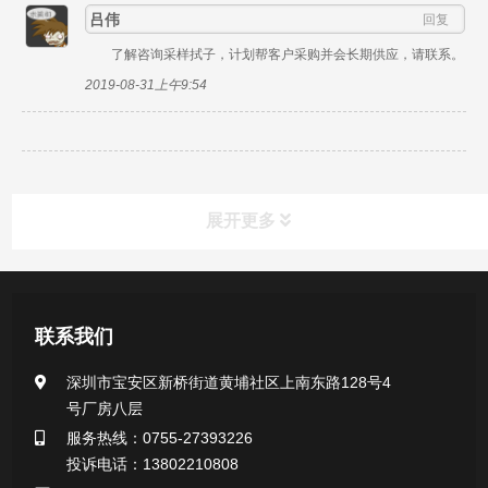
吕伟
回复
了解咨询采样拭子，计划帮客户采购并会长期供应，请联系。
2019-08-31上午9:54
展开更多
产品中心
联系我们
医用无菌采样拭子系列
深圳市宝安区新桥街道黄埔社区上南东路128号4
号厂房八层
一次性使用采样器系列
服务热线：0755-27393226
投诉电话：13802210808
微生物样本保存液（通用运输传媒介质）系列