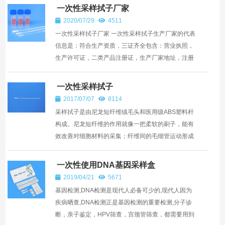
次、幅度、检...
一次性采样拭子厂家
2020/07/29
4511
一次性采样拭子厂家 一次性采样拭子生产厂家的代表
信息是：符合生产资质，三证齐全包含：营业执照，
生产许可证，二类产品注册证，生产厂家地址，注册
名称，注册人，深圳市华晨阳科技有限公司生产一次
性采样拭...
一次性采样拭子
2017/07/07
8114
采样拭子是由尼龙短纤维绒毛头和医用级ABS塑料杆
构成。尼龙短纤维的作用就像一把柔软的刷子，能有
效改善对细胞材料的采集；纤维间的毛细管运动形成
强大的液压，由此摄取液体样本；同时样本紧贴拭子
表面，易于洗脱...
一次性使用DNA基因采样盒
2019/04/21
5671
基因检测,DNA检测是现代人必备可少的,现代人因为
疾病晒查,DNA检测正是基因检测的重要检测,分子诊
断，亲子鉴定，HPV筛查，宫颈管筛查，都需要用到