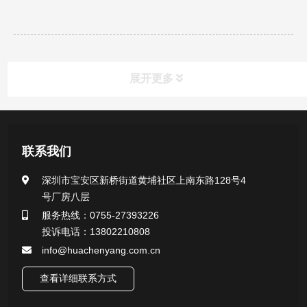
展开更多
新闻资讯
联系我们
公司新闻
深圳市宝安区新桥街道黄埔社区上南东路128号4
号厂房八层
行业新闻
服务热线：0755-27393226
投诉电话：13802210808
info@huachenyang.com.cn
查看详细联系方式