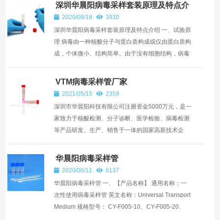
深圳华晨阳病毒采样套装原理及特点介
绍
2020/08/18
3930
深圳华晨阳病毒采样套装原理及特点介绍 一、试验原
理 病毒由一种核酸分子与蛋白质构成或仅由蛋白质构
成，个体微小、结构简单。由于没有细胞结构，病毒
自身不能复制，而是将基因侵入宿主细胞内，借助后
者的复...
VTM病毒采样管厂家
2021/05/15
2359
深圳市华晨阳科技有限公司注册资金5000万元，是一
家致力于核酸检测、分子诊断、医学检验、病毒检测
等产品研发、生产、销售于一体的国家高新技术企
业。公司拥有二十多项专利，部分专利已经转化应用
于市场。产品主...
华晨阳病毒采样管
2020/06/11
6137
华晨阳病毒采样管 一、【产品名称】 通用名称：一
次性使用病毒采样管 英文名称：Universal Transport
Medium 规格型号： CY-F005-10、CY-F005-20、
CY-F005-30 二、【包装规格】20人份/盒 三...