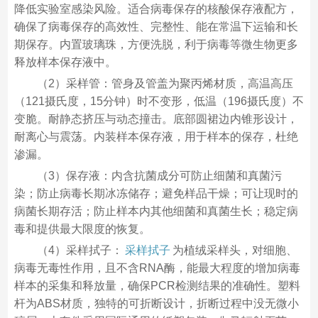
降低实验室感染风险。适合病毒保存的核酸保存液配方，
确保了病毒保存的高效性、完整性、能在常温下运输和长
期保存。内置玻璃珠，方便洗脱，利于病毒等微生物更多
释放样本保存液中。
（2）采样管：管身及管盖为聚丙烯材质，高温高压
（121摄氏度，15分钟）时不变形，低温（196摄氏度）不
变脆。耐静态挤压与动态撞击。底部圆裙边内锥形设计，
耐离心与震荡。内装样本保存液，用于样本的保存，杜绝
渗漏。
（3）保存液：内含抗菌成分可防止细菌和真菌污
染；防止病毒长期冰冻储存；避免样品干燥；可让现时的
病菌长期存活；防止样本内其他细菌和真菌生长；稳定病
毒和提供最大限度的恢复。
（4）采样拭子：
采样拭子
为植绒采样头，对细胞、
病毒无毒性作用，且不含RNA酶，能最大程度的增加病毒
样本的采集和释放量，确保PCR检测结果的准确性。塑料
杆为ABS材质，独特的可折断设计，折断过程中没无微小