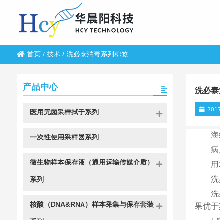
首页
/
技术
/
洗必泰消毒系列棉签
产品中心
洗必泰
2017
医用无菌采样拭子系列
海
一次性使用采样器系列
病
微生物样本保存液（通用运输传媒介质）
用
洗
系列
洗
核酸（DNA&RNA）样本采集与保存套装
果优于