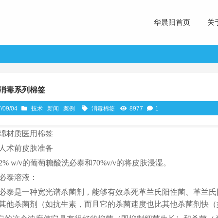
华晨阳首页
关
消毒系列棉签
/09/04
技术
新闻
案例
消毒棉签
8977
1
绵材质医用棉签
人术前皮肤准备
2% w/v的葡萄糖酸洗必泰和70%v/v的将皮肤浸湿。
必泰溶液：
必泰是一种宽光谱杀菌剂，能够有效杀死革兰氏阳性菌、革兰氏
其他杀菌剂（如抗生素，而且它的杀菌速度也比其他杀菌剂快（