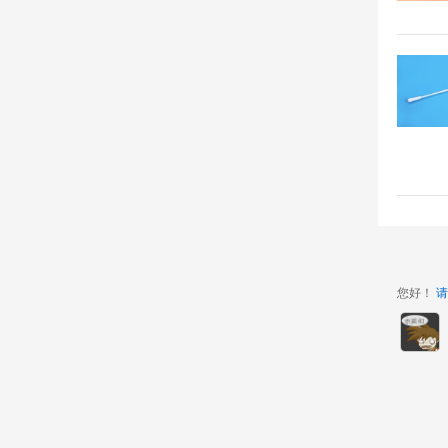
您好！
请