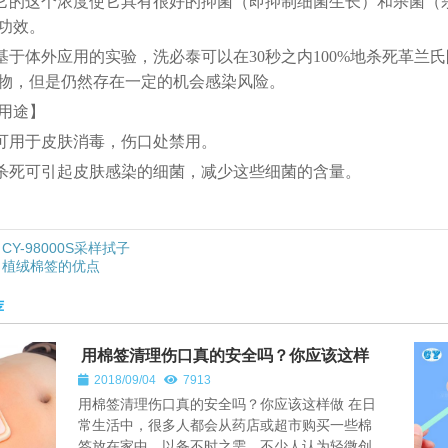
.它的这个浓度使它具有很好的抑菌（即抑制细菌生长）和杀菌
功效。
.基于体外应用的实验，洗必泰可以在30秒之内100%地杀死革
物，但是仍然存在一定的机会感染风险。
用途】
.可用于皮肤消毒，伤口处禁用。
.杀死可引起皮肤感染的细菌，减少这些细菌的含量。
CY-98000S采样拭子
植绒棉签的优点
荐
用棉签清理伤口真的安全吗？你应该这样
做
2018/09/04
7913
用棉签清理伤口真的安全吗？你应该这样做 在日
常生活中，很多人都会从药店或超市购买一些棉
签放在家中，以备不时之需。不少人认为轻微创