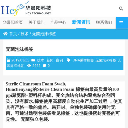
新闻资讯
华晨阳首页
关于我们
产品中心
联系我们
首页
/
技术
/
无菌泡沫棉签
无菌泡沫棉签
2019/03/11
技术
新闻
案例
DNA采样棉签
无菌泡沫棉签
无
菌海绵棉签
5655
0
Sterile Cleanroom Foam Swab,
Huachenyang的Sterile Clean Foam 棉签由最高质量的100
ppi聚氨酯+塑料杆构成。完全热结合结构避免粘合剂污
染。没有胶水,棉签使用高精度自动化生产加工过程 ，使其
具有严格一致的偏差。易开封、单独包装确保使用时无
菌。可通过透明包装袋看见棉签，这也提供密封完整的可
见性。 无菌独立包装.