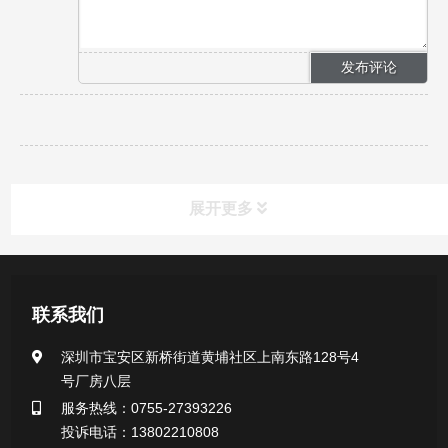
展开更多
产品中心
联系我们
医用无菌采样拭子系列
深圳市宝安区新桥街道黄埔社区上南东路128号4
号厂房八层
一次性使用采样器系列
服务热线：0755-27393226
投诉电话：13802210808
微生物样本保存液（通用运输传媒介质）系列