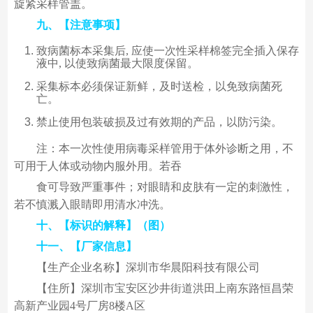
旋紧采样管盖。
九、【注意事项】
致病菌标本采集后, 应使一次性采样棉签完全插入保存
液中, 以使致病菌最大限度保留。
采集标本必须保证新鲜，及时送检，以免致病菌死
亡。
禁止使用包装破损及过有效期的产品，以防污染。
注：本一次性使用病毒采样管用于体外诊断之用，不
可用于人体或动物内服外用。若吞
食可导致严重事件；对眼睛和皮肤有一定的刺激性，
若不慎溅入眼睛即用清水冲洗。
十、【标识的解释】（图）
十一、【厂家信息】
【生产企业名称】深圳市华晨阳科技有限公司
【住所】深圳市宝安区沙井街道洪田上南东路恒昌荣
高新产业园4号厂房8楼A区