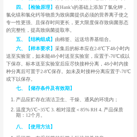
四、【检验原理】
在Hank’s的基础上添加了氯化钾，
氯化镁和氯化钙等物质为致病菌提供必须的营养离子使之
专一性更强、且保存时间更长，更大限度保存致病菌形态
的完整性，提高致病菌提取率。
五、【结构组成】
由棉签、运送培养基组合。
六、【样本要求】
采集后的标本应在2-8℃下48小时内
送至实验室，如未能48小时送至实验室，应置于-70℃或以
下保存。标本送至实验室后应尽快接种分离，48小时内接
种分离后可置于2-8℃保存。如未及时接种分离应置于-70℃
或下以保存。
七、【储存条件及有效期】
产品应贮存在清洁卫生、干燥、通风的环境内；
温度为5℃~35℃ 3. 相对湿度＜85% RH 4. 产品保质
期：12个月。
八、【使用方法】