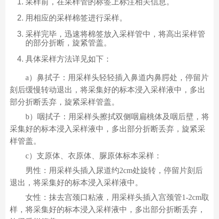
采样前，在采样管的标签上标注相关信息。
用相应的采样棉签进行采样。
采样完毕，迅速将棉签放入采样管中，将高出采样管
的部分折断，旋紧管盖。
具体采样方法详见如下：
a）鼻拭子：用采样头轻轻插入鼻道内鼻腭处，停留片
刻后缓慢转动退出，将采集好的标本浸入采样液中，多出
部分折断丢弃，旋紧采样管盖。
b）咽拭子：用采样头擦拭双侧咽扁桃体及咽后壁，将
采集好的标本浸入采样液中，多出部分折断丢弃，旋紧采
样管盖。
c）支原体、衣原体、脲原体标本采样：
男性：用采样头插入尿道约2cm处旋转，停留片刻后
退出，将采集好的标本浸入采样液中。
女性：抹去宫颈口粘液，用采样头插入宫颈管1-2cm取
样，将采集好的标本浸入采样液中，多出部分折断丢弃，