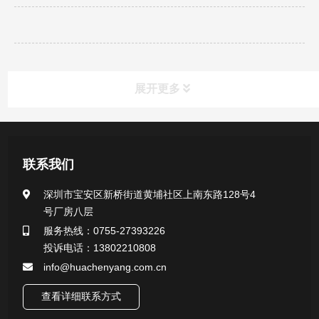
展开更多
产品中心
联系我们
医用无菌采样拭子系列
深圳市宝安区新桥街道黄埔社区上南东路128号4
号厂房八层
一次性使用采样器系列
服务热线：0755-27393226
投诉电话：13802210808
微生物样本保存液（通用运输传媒介质）系列
info@huachenyang.com.cn
核酸（DNA&RNA）样本采集与保存套装系列
查看详细联系方式