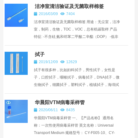
洁净室清洁验证及无菌取样棉签
2016/03/09
7404
洁净室清洁验证及无菌取样棉签 用途：无尘室，洁净
室，制药，生物，TOC，VOC，总有机碳取样 产品
特征: -不含硅,氨和邻苯二甲酸二辛酯（DOP） -低非
挥发性残留物 -低微粒和离子含量 -良好的溶剂锁紧能
力 -...
拭子
2019/12/09
12629
拭子有很多种，比如妇科拭子，男性拭子，女性是
子，口腔拭子，咽喉拭子，病毒拭子，DNA拭子，微
生物拭子，细菌拭子，塑料拭子，植绒拭子，海绵拭
子，布头拭子，拭子的型号太多了，所以请大家看看
如下几种介绍： ...
华晨阳VTM病毒采样管
2020/06/11
8435
华晨阳VTM病毒采样管 一、【产品名称】 通用名
称：一次性使用病毒采样管 英文名称：Universal
Transport Medium 规格型号： CY-F005-10、CY-