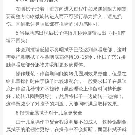
在咽拭子沿着耳垂方向进入过程中如果遇到阻力则需
要调整方向略微旋转进入而不可强行暴力插入，避免损
伤。直到抵达鼻咽底部有撞墙的阻力感即可。
5.当撞墙感出现后拭子停留几秒钟旋转抽出（不撞南
墙不回头）
体会到撞墙感提示鼻咽拭子已经达到鼻咽底部，这时
需要把鼻咽拭子在鼻咽底部停留10~15秒，让拭子充分接
触鼻咽底部分泌物并吸附更多病原体。
操作规范：停留期间能旋转几圈则效果更佳，但是在
给儿童操作时由于孩子比较难配合，一般要求拭子在鼻咽
底部停留几秒钟并不旋转（虽然理论上停留时间越长越
好，旋转几圈则更好），然后将拭子一边旋转一边抽出。
这样既减少了对孩子的刺激，又能同时满足取样效果。
6.铝制金属拭子对于儿童更安全
由于儿童操作中配合程度明显不如成人，这种铝制金
属拭子的柔韧性更好，在操作中不会折断，而塑料拭子就