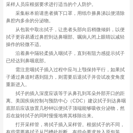
采样人员应根据要求进行适当的个人防护。
采集标本前请患者摘下口罩，用纸巾擤鼻涕以便清除
鼻腔内多余的分泌物。
从包装中取出拭子，让患者头部向后稍微倾斜，以便
拭子更容易通过鼻腔到达鼻咽部。嘱病人闭上眼睛以减轻
操作的轻微不适。
沿着鼻中隔轻柔插入咽拭子，直到有阻力感提示拭子
已经达到鼻咽底部。
需注意咽拭子插入过程中应与上颚保持平行，如果拭
子通过鼻道时遇到阻力，则需要后退拭子并尝试改变角度
重新进入。
拭子的插入深度应该等于从鼻孔到耳朵外部开口的距
离。美国疾病控制与预防中心（CDC）建议拭子到达鼻咽
底部后应该放置几秒钟以便拭子顶端能够吸收分泌物，然
后在旋转拭子的同时慢慢地将其移除出来。
打开采样管，将拭子插入采样管。根据拭子的不同，
有些需要将拭子从凹槽处折断，有些会要求放入原包装