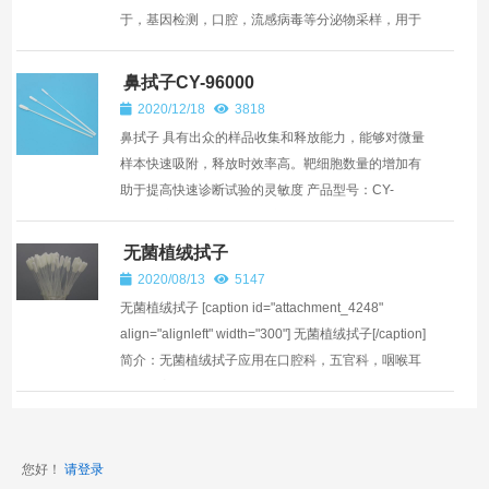
于，基因检测，口腔，流感病毒等分泌物采样，用于
疾病诊断。 【操作说明】 ? 第一步：握住手...
鼻拭子CY-96000
2020/12/18
3818
鼻拭子 具有出众的样品收集和释放能力，能够对微量
样本快速吸附，释放时效率高。靶细胞数量的增加有
助于提高快速诊断试验的灵敏度 产品型号：CY-
96000 产品品牌：华晨阳 产品名称：鼻拭子 材质：
ABS+尼龙...
无菌植绒拭子
2020/08/13
5147
无菌植绒拭子 [caption id="attachment_4248"
align="alignleft" width="300"] 无菌植绒拭子[/caption]
简介：无菌植绒拭子应用在口腔科，五官科，咽喉耳
鼻科，宫颈妇科，阴道采样，微生物采样，
DNA,RNA采...
您好！
请登录