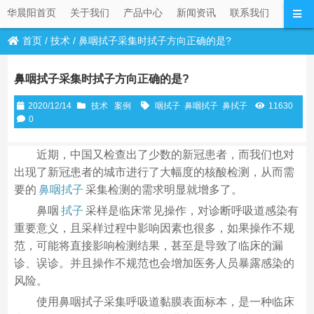
华晨阳首页
关于我们
产品中心
新闻资讯
联系我们
首页
/
技术
/
鼻咽拭子采集时拭子方向正确的是?
鼻咽拭子采集时拭子方向正确的是?
2020/12/14
技术
案例
咽拭子
鼻咽拭子
鼻拭子
11630
0
近期，中国又检查出了少数的新冠患者，而我们也对
出现了新冠患者的城市进行了大幅度的核酸检测，从而需
要的
鼻咽拭子
采集检测的需求明显就增多了。
鼻咽
拭子
采样是临床常见操作，对诊断呼吸道感染有
重要意义，且采样过程中影响因素也很多，如果操作不规
范，可能将直接影响检测结果，甚至是导致了临床的漏
诊、误诊。并且操作不规范也会增加医务人员暴露感染的
风险。
使用鼻咽拭子采集呼吸道黏膜表面标本，是一种临床