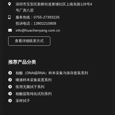
深圳市宝安区新桥街道黄埔社区上南东路128号4
号厂房八层
一次性使用采样器系列
服务热线：0755-27393226
投诉电话：13802210808
微生物样本保存液（通用运输传媒介质）系列
info@huachenyang.com.cn
核酸（DNA&RNA）样本采集与保存套装系列
查看详细联系方式
唾液样本采集装置系列
推荐产品分类
核酸提取或纯化试剂
核酸（DNA或RNA）样本采集与保存套装系列
CHG消毒棉签系列
唾液样本采集装置系列
医用无菌拭子系列
清洁验证棉签系列
核酸提取纯化试剂系列
采样拭子
动物检测试剂