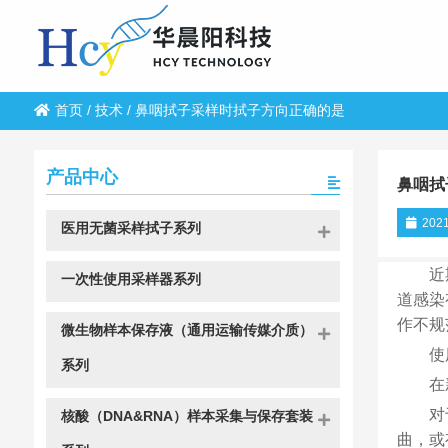
首页
/
技术
/
鼻咽拭子采样时拭子方向正确的是
产品中心
鼻咽拭
2021
医用无菌采样拭子系列
近
一次性使用采样器系列
道感染
作不规
微生物样本保存液（通用运输传媒介质）
使
系列
在
对
核酸（DNA&RNA）样本采集与保存套装
曲，或