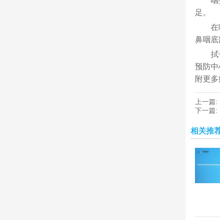
咽
足。
在
鼻咽底
拭
预防中
附更多
上一篇:
下一篇:
相关推