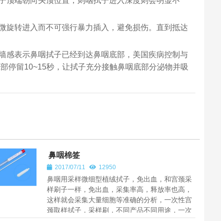
子顶端朝向头顶位置，则咽拭子进入深度则会明显不
微旋转进入而不可强行暴力插入，避免损伤。直到抵达
墙感表示鼻咽拭子已经到达鼻咽底部，美国疾病控制与
部停留10~15秒，让拭子充分接触鼻咽底部分泌物并吸
鼻咽棉签
2017/07/11
12950
鼻咽用采样微细型植绒拭子，免出血，和宫颈采
样刷子一样，免出血，采集率高，释放率也高，
这样就会采集大量细胞等准确的分析，一次性宫
颈取样拭子，采样刷，不同产品不同用途，一次
性使用细胞采样拭子,我们公司生...