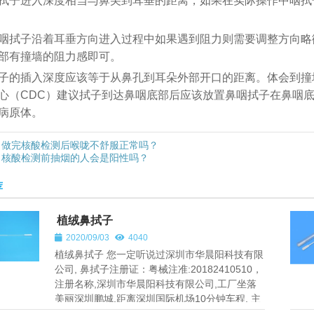
拭子进入深度相当与鼻尖到耳垂的距离，如果在实际操作中咽拭
咽拭子沿着耳垂方向进入过程中如果遇到阻力则需要调整方向略
部有撞墙的阻力感即可。
子的插入深度应该等于从鼻孔到耳朵外部开口的距离。体会到撞
心（CDC）建议拭子到达鼻咽底部后应该放置鼻咽拭子在鼻咽底
病原体。
做完核酸检测后喉咙不舒服正常吗？
核酸检测前抽烟的人会是阳性吗？
荐
植绒鼻拭子
2020/09/03
4040
植绒鼻拭子 您一定听说过深圳市华晨阳科技有限
公司, 鼻拭子注册证：粤械注准:20182410510，
注册名称,深圳市华晨阳科技有限公司,工厂坐落
美丽深圳鹏城,距离深圳国际机场10分钟车程. 主
要的产品有植绒拭子，...