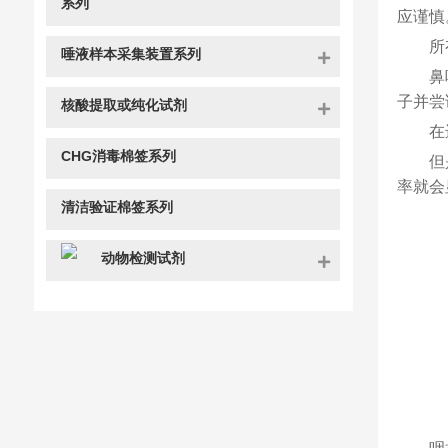
系列
应谨慎
所
唾液样本采集装置系列
鼻
子并尝
核酸提取或纯化试剂
在
CHG消毒棉签系列
但
率就会
清洁验证棉签系列
动物检测试剂