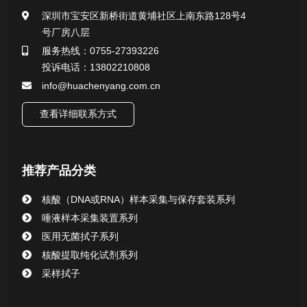
深圳市宝安区新桥街道黄埔社区上南东路128号4
号厂房八层
一次性使用采样器系列
服务热线：0755-27393226
投诉电话：13802210808
微生物样本保存液（通用运输传媒介质）系列
info@huachenyang.com.cn
核酸（DNA&RNA）样本采集与保存套装系列
查看详细联系方式
唾液样本采集装置系列
推荐产品分类
核酸提取或纯化试剂
核酸（DNA或RNA）样本采集与保存套装系列
CHG消毒棉签系列
唾液样本采集装置系列
医用无菌拭子系列
清洁验证棉签系列
核酸提取纯化试剂系列
采样拭子
动物检测试剂