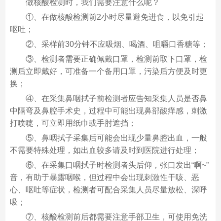
做核酸检测时，我们需要注意什么呢？
①、在做核酸检测前2小时尽量避免进食，以免引起
呕吐；
②、采样前30分钟不应吸烟、喝酒、咀嚼口香糖等；
③、检测者需要正确佩戴口罩，检测前取下口罩，检
测后立即戴好，可准备一个备用口罩，污染后方便及时更
换；
④、在采集鼻咽拭子前检测者应告知采集人员是否鼻
中隔弯及鼻腔手术史，过程中可能出现鼻部酸痒感，刺激
打喷嚏，可立即用纸巾或手肘遮挡；
⑤、鼻咽拭子采集后可能会出现少量鼻腔出血，一般
不需要特殊处理，如出血较多请及时到医院进行处理；
⑥、在采集口咽拭子时检测者头后仰，张口发出“啊~”
音，有助于暴露咽喉，但过程中会出现刺激性干咳、恶
心、呕吐等症状，检测者可配合采集人员尽量放松、深呼
吸；
⑦、核酸检测前后都需要注意手部卫生，可使用免洗