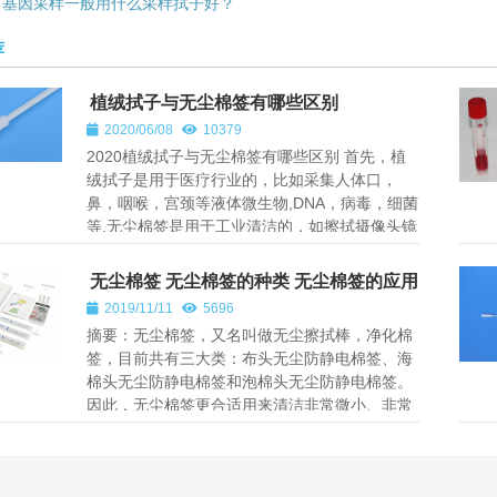
基因采样一般用什么采样拭子好？
荐
植绒拭子与无尘棉签有哪些区别
2020/06/08
10379
2020植绒拭子与无尘棉签有哪些区别 首先，植
绒拭子是用于医疗行业的，比如采集人体口，
鼻，咽喉，宫颈等液体微生物,DNA，病毒，细菌
等,无尘棉签是用于工业清洁的，如擦拭摄像头镜
头，很小的缝隙,硬盘，...
无尘棉签 无尘棉签的种类 无尘棉签的应用
范围
2019/11/11
5696
摘要：无尘棉签，又名叫做无尘擦拭棒，净化棉
签，目前共有三大类：布头无尘防静电棉签、海
棉头无尘防静电棉签和泡棉头无尘防静电棉签。
因此，无尘棉签更合适用来清洁非常微小、非常
精确的区域。 TOC清...