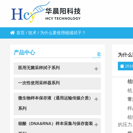
首页
/
技术
/
为什么要使用植绒拭子？
产品中心
为什么
2018
医用无菌采样拭子系列
植
一次性使用采样器系列
植
微生物样本保存液（通用运输传媒介质）
常
样
系列
植
核酸（DNA&RNA）样本采集与保存套装
的压力