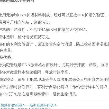
晨阳植绒拭子的特点
.使用无抑制DNA扩增材料制成，经过可以直接PCR扩增的验证
.采用单只独立包装，避免污染。
.严格的工艺条件，不含DNA酶和可扩增的人类DNA。
.管体透明，检材情况直观可见。
.独有的专利套管设计，保证套管内空气流通，防止检材因潮湿
验质量。
品优势：
.专为犯罪现场DNA微量检材而设计，尤其对于汗液、精液、血
.能够对微量样本快速吸附，释放时效率高。
.前端较尖，适用于犯罪现场受害人或者犯罪嫌疑人指甲缝内细胞
.拭子后端可折断设计，有利于自动化提取工作站进行样本的提取
.整个拭子包装在透明塑料管中，避免生物污染。
阴道分泌物采样—–新型植绒采样拭子