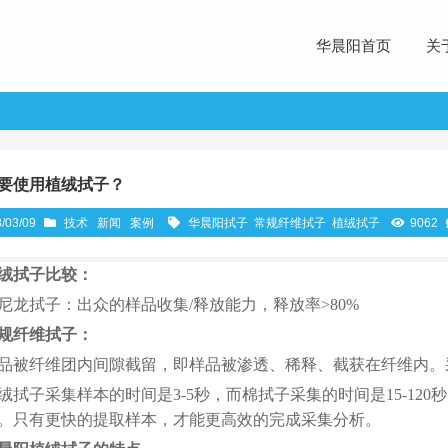
华晨阳首页
关
要使用植绒拭子？
/03/09
技术
新闻
案例
华晨阳拭子
常规纤维拭子
植绒拭子
9062
绒拭子比较：
尼龙拭子：出众的样品收集/释放能力，释放率>80%
规纤维拭子：
品被纤维团内间隙截留，即样品被渗透、稀释、截获在纤维内。
绒拭子采集样本的时间是3-5秒，而棉拭子采集的时间是15-1
。只有更快的提取样本，才能更高效的完成采集分析。