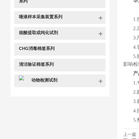
华
系列
唾液样本采集装置系列
1
2
核酸提取或纯化试剂
3
4
CHG消毒棉签系列
5
影响检
清洁验证棉签系列
产
动物检测试剂
1
2
3
4
5
上一篇: