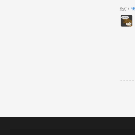
您好！
请