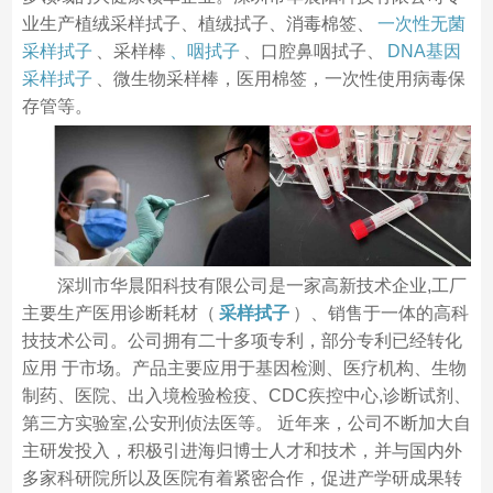
业生产植绒采样拭子、植绒拭子、消毒棉签、
一次性无菌
采样拭子
、采样棒
、咽拭子
、口腔鼻咽拭子、
DNA基因
采样拭子
、微生物采样棒，医用棉签，一次性使用病毒保
存管等。
深圳市华晨阳科技有限公司是一家高新技术企业,工厂
主要生产医用诊断耗材（
采样拭子
）、销售于一体的高科
技技术公司。公司拥有二十多项专利，部分专利已经转化
应用 于市场。产品主要应用于基因检测、医疗机构、生物
制药、医院、出入境检验检疫、CDC疾控中心,诊断试剂、
第三方实验室,公安刑侦法医等。 近年来，公司不断加大自
主研发投入，积极引进海归博士人才和技术，并与国内外
多家科研院所以及医院有着紧密合作，促进产学研成果转