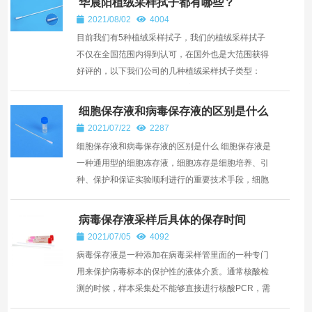
华晨阳植绒采样拭子都有哪些？
2021/08/02
4004
目前我们有5种植绒采样拭子，我们的植绒采样拭子
不仅在全国范围内得到认可，在国外也是大范围获得
好评的，以下我们公司的几种植绒采样拭子类型：
1、CY-93050型号的咽拭子，主要供医疗机构采集患
者咽喉内感染...
细胞保存液和病毒保存液的区别是什么
2021/07/22
2287
细胞保存液和病毒保存液的区别是什么 细胞保存液是
一种通用型的细胞冻存液，细胞冻存是细胞培养、引
种、保护和保证实验顺利进行的重要技术手段，细胞
冻存及复苏的基本原则是慢冻快融，实验证明这样可
以保存细...
病毒保存液采样后具体的保存时间
2021/07/05
4092
病毒保存液是一种添加在病毒采样管里面的一种专门
用来保护病毒标本的保护性的液体介质。通常核酸检
测的时候，样本采集处不能够直接进行核酸PCR，需
要对拭子采集的样品进行转运送检就需要用到病毒保