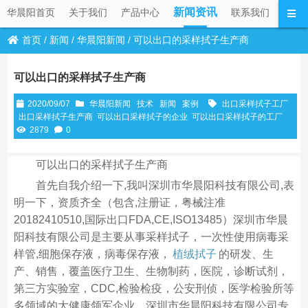
新闻资讯
华晨阳首页
关于我们
产品中心
联系我们
首页
/
新闻
/
华晨阳新闻
/
可以出口的采样拭子生产商
可以出口的采样拭子生产商
2020/09/07
华晨阳新闻
技术
新闻
案例
出口采样拭子工厂
出口采样拭子生产商
可以出口采样拭子的企业
可以出口采样拭子的工厂
2879
0
可以出口的采样拭子生产商
首先自我介绍一下,我叫深圳市华晨阳科技有限公司,表
明一下，资质齐全（包含,注册证，粤械注准
20182410510,国际出口FDA,CE,ISO13485）深圳市华晨
阳科技有限公司是主要从事采样拭子，一次性使用病毒采
样管,细胞保存液，病毒保存液，
植绒拭子
的研发、生
产、销售，覆盖医疗卫生、生物制药，医院，诊断试剂，
第三方实验室，CDC,检验检疫，公安刑侦，医学检验所等
多领域的大健康领军企业。深圳市华晨阳科技有限公司专