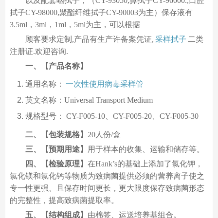
以及配套咽拭子，（CY-93050,鼻拭子CY-96000.,口腔
拭子CY-98000,聚酯纤维拭子CY-90003为主）保存液有
3.5ml，3ml，1ml，5ml为主，可以根据
顾客要求定制,产品有生产许备案凭证,
采样拭子
二类
注册证.欢迎咨询.
一、【产品名称】
通用名称：
一次性使用病毒采样管
英文名称：Universal Transport Medium
规格型号： CY-F005-10、CY-F005-20、CY-F005-30
二、【包装规格】
20人份/盒
三、【预期用途】
用于样本的收集、运输和储存等。
四、【检验原理】
在Hank’s的基础上添加了氯化钾，
氯化镁和氯化钙等物质为致病菌提供必须的营养离子使之
专一性更强、且保存时间更长，更大限度保存致病菌形态
的完整性，提高致病菌提取率。
五、【结构组成】
由棉签、运送培养基组合。