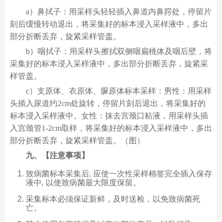
a）鼻拭子：用采样头轻轻插入鼻道内鼻腭处，停留片
刻后缓慢转动退出，将采集好的标本浸入采样液中，多出
部分折断丢弃，旋紧采样管盖。
b）咽拭子：用采样头擦拭双侧咽扁桃体及咽后壁，将
采集好的标本浸入采样液中，多出部分折断丢弃，旋紧采
样管盖。
c）支原体、衣原体、脲原体标本采样：男性：用采样
头插入尿道约2cm处旋转，停留片刻后退出，将采集好的
标本浸入采样液中。女性：抹去宫颈口粘液，用采样头插
入宫颈管1-2cm取样，将采集好的标本浸入采样液中，多出
部分折断丢弃，旋紧采样管盖。（图）
九、【注意事项】
致病菌标本采集后, 应使一次性采样棉签完全插入保存
液中, 以使致病菌最大限度保留。
采集标本必须保证新鲜，及时送检，以免致病菌死
亡。