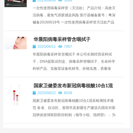
2020/08/04
5699
一次性使用病毒采样管（灭活款） 产品介绍：高效灭
活病毒，避免气溶胶感染风险 医疗器械备案号：粤深
械备20160019号 一次性使用病毒采样管灭活款产品
特点： 灭活款采样管培养基的成分：Hank’s液、冷
冻保护剂...
华晨阳病毒采样管含咽拭子
2020/06/11
7997
华晨阳病毒采样管含咽拭子 本公司长期经营采样拭
子，DNA提取试剂盒、病毒采样管咽拭子、生命科学
科研产品、实验室设备耗材等。价格实惠，质量保
证。产品价格及说明书和其他详细信息请直接与我
们。 【详细说明...
国家卫健委发布新冠病毒核酸10合1混
采检测技术规范
2020/08/22
8638
国家卫健委发布新冠病毒核酸10合1混采检测技术规
范 各省、自治区、直辖市及新疆生产建设兵团应对新
冠肺炎疫情联防联控机制（领导小组、指挥部）： 为
指导各地做好新冠病毒混采检测工作，进一步提升新
冠病毒核酸检...