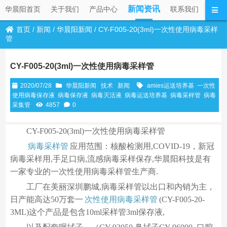
新闻资讯
华晨阳首页
关于我们
产品中心
联系我们
首页
/
新闻
/
华晨阳新闻
/
CY-F005-20(3ml)一次性使用病毒采样
管
CY-F005-20(3ml)一次性使用病毒采样管
2020/07/28
华晨阳新闻
技术
新闻
amies运送培养基
一次性
使用病毒保存液
病毒保存液
病毒灭活液
病毒运送培养基
病毒采样管
病毒
采集管
4857
0
CY-F005-20(3ml)一次性使用病毒采样管
病毒采样管
应用范围：核酸检测用,COVID-19，新冠
病毒采样用,手足口病,流感病毒采样保存,华晨阳科技是有
一家专业的一次性使用病毒采样管生产商.
工厂在美丽深圳鹏城,病毒采样管以出口和内销为主，
日产能高达50万套一
次性使用病毒采样管
(CY-F005-20-
3ML)这个产品是包含10ml采样管3ml保存液,