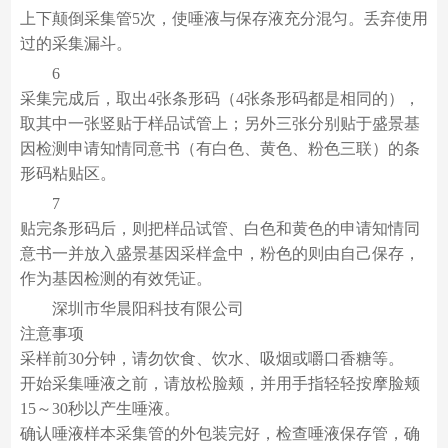
上下颠倒采集管5次，使唾液与保存液充分混匀。丢弃使用
过的采集漏斗。
6
采集完成后，取出4张条形码（4张条形码都是相同的），
取其中一张竖贴于样品试管上；另外三张分别贴于盛景基
因检测申请知情同意书（有白色、黄色、粉色三联）的条
形码粘贴区。
7
贴完条形码后，则把样品试管、白色和黄色的申请知情同
意书一并放入盛景基因采样盒中，粉色的则由自己保存，
作为基因检测的有效凭证。
深圳市华晨阳科技有限公司
注意事项
采样前30分钟，请勿饮食、饮水、吸烟或嚼口香糖等。
开始采集唾液之前，请放松脸颊，并用手指轻轻按摩脸颊
15～30秒以产生唾液。
确认唾液样本采集管的外包装完好，检查唾液保存管，确