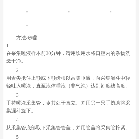
方法/步骤
1
在采集唾液样本前30分钟，请用饮用水将口腔内的杂物洗
漱干净。
2
用舌尖抵住上颚或下颚齿根以富集唾液，向采集漏斗中轻
轻吐入唾液，直至液体唾液（非气泡）达到刻度线高度。
3
手持唾液采集管，令其处于直立。并用另一只手协助将采
集漏斗旋下。
4
从采集管底部取下采集管管盖，并用管盖将采集管拧紧。
5