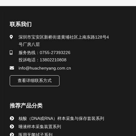
产品中心
联系我们
医用无菌采样拭子系列
深圳市宝安区新桥街道黄埔社区上南东路128号4
号厂房八层
一次性使用采样器系列
服务热线：0755-27393226
投诉电话：13802210808
微生物样本保存液（通用运输传媒介质）系列
info@huachenyang.com.cn
核酸（DNA&RNA）样本采集与保存套装系列
查看详细联系方式
唾液样本采集装置系列
推荐产品分类
核酸提取或纯化试剂
核酸（DNA或RNA）样本采集与保存套装系列
CHG消毒棉签系列
唾液样本采集装置系列
医用无菌拭子系列