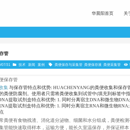
华晨阳首页
关
存管
/07/31
技术
新闻
案例
粪便保存与采集管
粪便保存液
粪便采集管
便保存管
收集
与保存管特点和优势: HUACHENYANG的粪便收集和
的粪便防腐剂。使用者只需将粪便收集到试管中(填充到标签中指
NA提取试剂盒特点和优势: 1. 同时分离宿主DNA和微生物DNA; 
RNA提取试剂盒特点和优势: 1. 同时分离宿主RNA和微生物RNA;
点
常粪便有食物残渣、消化道分泌物、细菌和水分组成，粪便检测
集管能快速取得样本，运输方便，能长久室温保存，并保证样本 D