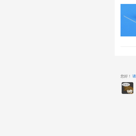
您好！
请