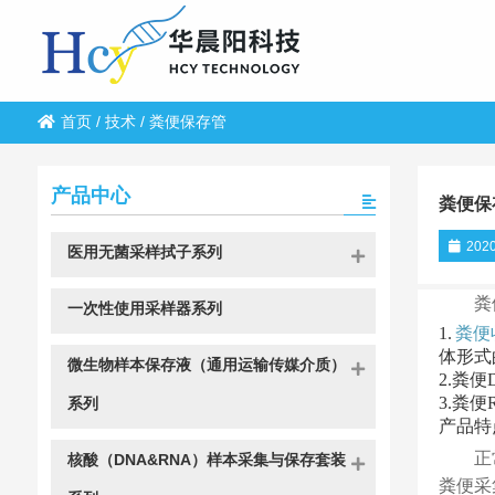
首页
/
技术
/
粪便保存管
产品中心
粪便保
2020
医用无菌采样拭子系列
粪
一次性使用采样器系列
1.
粪便
体形式
微生物样本保存液（通用运输传媒介质）
2.
粪便D
3.
粪便
系列
产品特
正
核酸（DNA&RNA）样本采集与保存套装
粪便采