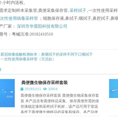
. 2 小时内送检。
需求定制样本采集管,粪便采集保存管,
采样拭子
,一次性使用采
次性使用病毒采样管
；细胞保存液,鼻拭子,咽拭子,鼻腔拭子,鼻咽
产厂家：
深圳市华晨阳科技有限公司
册号：粤械注准:20182410510
新冠病毒核酸检测标本：鼻咽拭子的采样不同于口咽拭子
一次性使用病毒采样管（灭活款）
荐
粪便微生物保存采样套装
2019/12/11
10919
粪便微生物保存采样套装 粪便微生物采集保存套
装 本产品含有粪便样品采集、保存粪便所需的保
存液稳定液和采样拭子耗材，该产品可用于室温
条件下粪便微生物样品的采集和保存。本产品使
用简单方便，可广泛用于医...