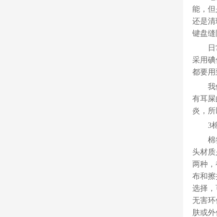
能，但
还是清
键盘缝
日
采用碘
都要用
我
有耳屎
炎，所
3
棉
头材质
两种，
布和擦
选择，
无害环
肤或外