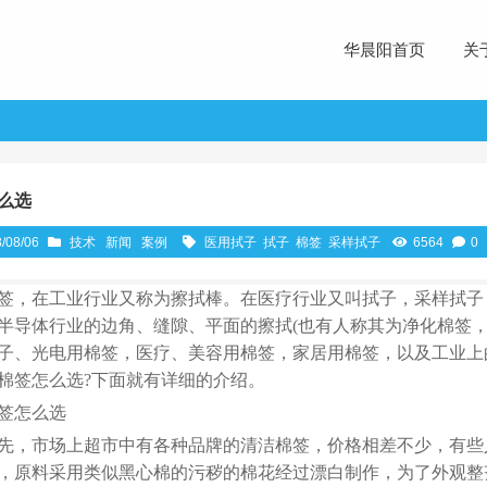
华晨阳首页
关
么选
/08/06
技术
新闻
案例
医用拭子
拭子
棉签
采样拭子
6564
0
签，在工业行业又称为擦拭棒。在医疗行业又叫拭子，采样拭子
半导体行业的边角、缝隙、平面的擦拭(也有人称其为净化棉签
子、光电用棉签，医疗、美容用棉签，家居用棉签，以及工业上
棉签怎么选?下面就有详细的介绍。
签怎么选
先，市场上超市中有各种品牌的清洁棉签，价格相差不少，有些
，原料采用类似黑心棉的污秽的棉花经过漂白制作，为了外观整