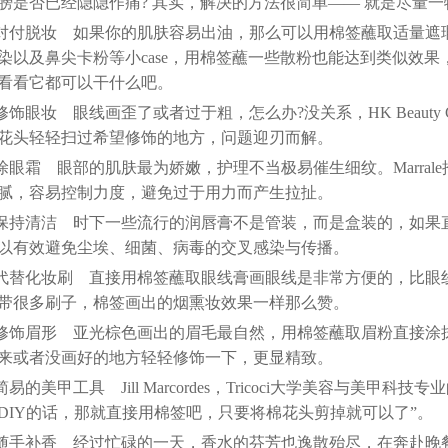
膀是否已经隐隐作痛? 其实，解决的方法很简单—— 就是尽量
.对付脱妆 如果你的肌肤容易出油，那么可以用棉签蘸取适量
染以及鼻尖卡粉等小case，用棉签蘸一些散粉也能达到类似效果，美容专家
看看它都可以干什么吧。
.修饰眼妆 眼线画歪了或者过于粗，怎么办?没关系，HK Beauty Con
花头轻轻扫过希望修饰的地方，问题迎刃而解。
.涂眼霜 眼部的肌肤最为娇嫩，护理不当极易催生细纹。Marra
腻，容易控制力度，避免过于用力而产生拉扯。
.保持清洁 时下一些流行的润唇膏不是管装，而是盒装的，如
以有效避免尘埃、细菌、病毒的交叉感染与传播。
.代替化妆刷 直接用棉签蘸取眼线膏画眼线是非常方便的，比眼线刷
带很多刷子，棉签画出的烟熏妆效果一样那么赞。
.修饰眉形 亚光棕色画出的眉毛最自然，用棉签蘸取眉粉直接
来或者没画好的地方轻轻修饰一下，更显精致。
.简易的美甲工具 Jill Marcordes，Tricoci大学美容与
DIY的话，那就直接用棉签吧，只要将棉花头剪掉就可以了”。
.随手补香 经过忙碌的一天，香水的芬芳也逸散殆尽，在奔赴晚