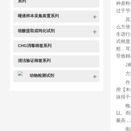
系列
种原料
过于节
唾液样本采集装置系列
其
么方便
核酸提取或纯化试剂
生进行
式稍显
CHG消毒棉签系列
粗，耳
导致棉
清洁验证棉签系列
2
方
动物检测试剂
作
用【木
抹得干
晚
以。而
极高，
电