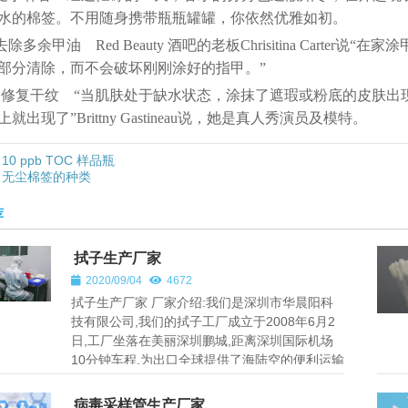
水的棉签。不用随身携带瓶瓶罐罐，你依然优雅如初。
.去除多余甲油 Red Beauty 酒吧的老板Chrisitina Car
部分清除，而不会破坏刚刚涂好的指甲。”
0.修复干纹 “当肌肤处于缺水状态，涂抹了遮瑕或粉底的皮肤
就出现了”Brittny Gastineau说，她是真人秀演员及模特。
10 ppb TOC 样品瓶
无尘棉签的种类
荐
拭子生产厂家
2020/09/04
4672
拭子生产厂家 厂家介绍:我们是深圳市华晨阳科
技有限公司,我们的拭子工厂成立于2008年6月2
日,工厂坐落在美丽深圳鹏城,距离深圳国际机场
10分钟车程,为出口全球提供了海陆空的便利运输
条件. 拭子工厂面积10000平方...
病毒采样管生产厂家