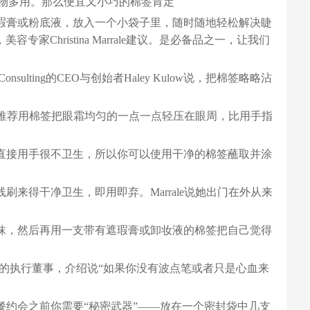
一物多用。那么便宜又小巧的棉签肯定
遮瑕膏或粉底液，放入一个小袋子里，随时随地轻松解决睫
Christina Marrale建议。是必备品之一，让我们
sulting的CEO与创始者Haley Kulow说，把棉签略略沾
le推荐用棉签把眼霜均匀的一点一点轻压在眼周，比用手指
果直接用手很不卫生，所以你可以使用干净的棉签蘸取并涂
来得干净卫生，即用即弃。Marrale说她出门在外从来
涂抹，然后再用一支带有遮瑕膏或卸妆液的棉签把自己觉得
美甲科技专业的执行董事，介绍说“如果你没有波点笔或者只是心血来
餐约会之前你需要“秘密武器”——放在一个密封袋中几支