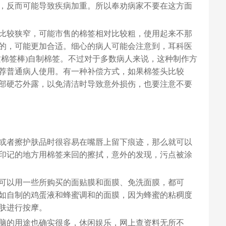
，反而可能导致疾病加重。所以奉劝病家不要在这方面
比较狭窄，可能市售的棉签相对比较粗，使用起来不那
的，可能更加合适。细心的病人可能会注意到，耳科医
质棉签棒)自制棉签。不过对于多数病人来说，这种制作方
荐普通病人使用。有一种补偿方式，如果棉签头比较
部硬芯外露，以免清洁时导致意外损伤，也要注意不要
或者擦护肤品时很容易在嘴唇上留下痕迹，那么就可以
印记的地方用棉签来回的擦拭，意外的发现，污点被涂
可以用一些所购买的面贴膜和面膜、免洗面膜，都可
如自制的鸡蛋液和蜂蜜调和的面膜，因为蜂蜜的粘稠度
肤进行按摩。
脑的用途也确实很多，休闲娱乐，网上查资料无所不