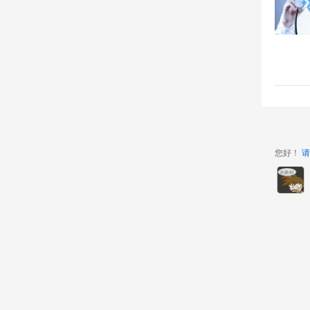
您好！
请