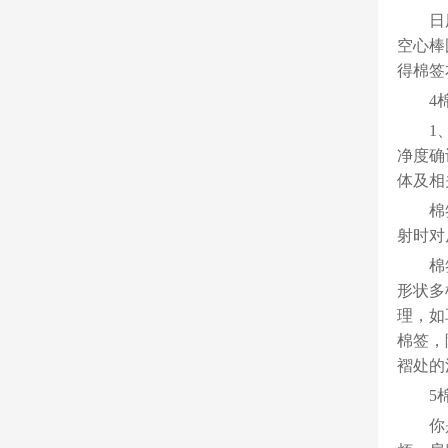
日
空心棒
得棉签
4
1
净度确
体及相
棉
射时对
棉
形状多
理，如
棉签，
褶处的
5
你