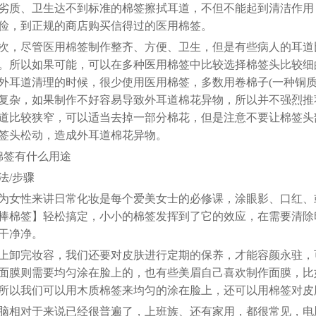
劣质、卫生达不到标准的棉签擦拭耳道，不但不能起到清洁作用
俭，到正规的商店购买信得过的医用棉签。
次，尽管医用棉签制作整齐、方便、卫生，但是有些病人的耳道
。所以如果可能，可以在多种医用棉签中比较选择棉签头比较细
外耳道清理的时候，很少使用医用棉签，多数用卷棉子(一种铜
复杂，如果制作不好容易导致外耳道棉花异物，所以并不强烈推
道比较狭窄，可以适当去掉一部分棉花，但是注意不要让棉签头
签头松动，造成外耳道棉花异物。
棉签有什么用途
法/步骤
为女性来讲日常化妆是每个爱美女士的必修课，涂眼影、口红、
棒棉签】轻松搞定，小小的棉签发挥到了它的效应，在需要清除
干净净。
上卸完妆容，我们还要对皮肤进行定期的保养，才能容颜永驻，
面膜则需要均匀涂在脸上的，也有些美眉自己喜欢制作面膜，比
所以我们可以用木质棉签来均匀的涂在脸上，还可以用棉签对皮
脑相对于来说已经很普遍了，上班族、还有家用，都很常见，电