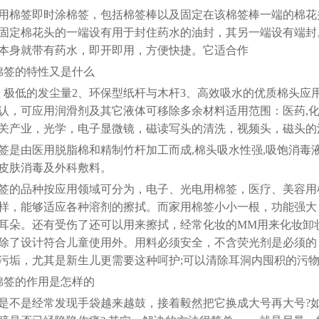
用棉签即时涂棉签，包括棉签棒以及固定在该棉签棒一端的棉花
固定棉花头的一端设有用于封住药水的油封，其另一端设有端封
本身就带有药水，即开即用，方便快捷。它适合作
棉签的特性又是什么
、极低的发尘量2、环保型纸杆与木杆3、高效吸水的优质棉头应用
认，可应用润滑剂及其它液体可移除多余材料适用范围：医药,化
关产业，光学，电子显微镜，磁读写头的清洗，视频头，磁头的
签是由医用脱脂棉和精制竹杆加工而成,棉头吸水性强,吸饱消毒液
皮肤消毒及外科敷料。
签的品种按应用领域可分为，电子、光电用棉签，医疗、美容用
样，能够适应各种溶剂的擦拭。而家用棉签小小一根，功能强大
耳朵。还有受伤了还可以用来擦拭，经常化妆的MM用来化妆卸
除了设计符合儿童使用外。用料必须安全，不含荧光剂是必须的
污垢，尤其是新生儿更需要这种呵护;可以清除耳洞内囤积的污物
棉签的作用是怎样的
是不是经常发现手袋越来越鼓，接着毅然把它换成大号再大号?如