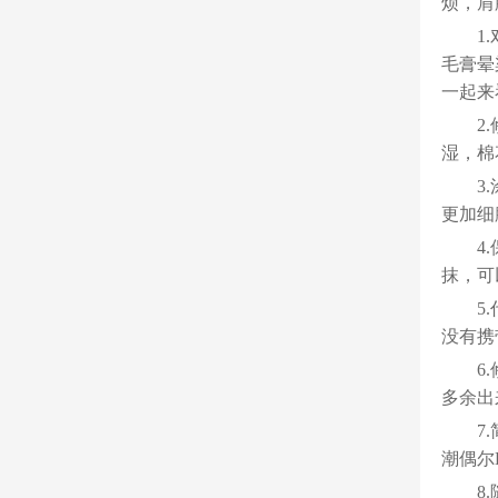
烦，肩
1
毛膏晕
一起来
2
湿，棉
3
更加细
4
抹，可
5
没有携
6
多余出
7
潮偶尔
8