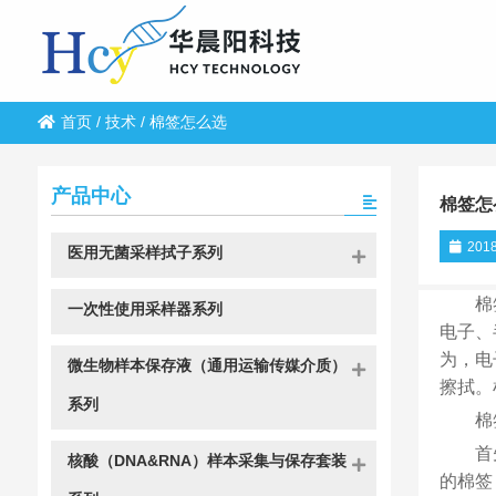
首页
/
技术
/
棉签怎么选
产品中心
棉签怎
2018
医用无菌采样拭子系列
棉
一次性使用采样器系列
电子、
为，电
微生物样本保存液（通用运输传媒介质）
擦拭。
系列
棉
首
核酸（DNA&RNA）样本采集与保存套装
的棉签