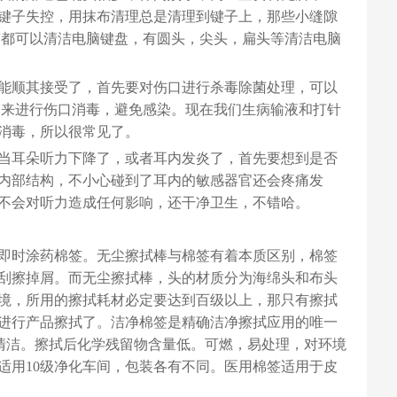
键子失控，用抹布清理总是清理到键子上，那些小缝隙
签都可以清洁电脑键盘，有圆头，尖头，扁头等清洁电脑
能顺其接受了，首先要对伤口进行杀毒除菌处理，可以
品来进行伤口消毒，避免感染。现在我们生病输液和打针
消毒，所以很常见了。
当耳朵听力下降了，或者耳内发炎了，首先要想到是否
内部结构，不小心碰到了耳内的敏感器官还会疼痛发
不会对听力造成任何影响，还干净卫生，不错哈。
即时涂药棉签。无尘擦拭棒与棉签有着本质区别，棉签
刮擦掉屑。而无尘擦拭棒，头的材质分为海绵头和布头
境，所用的擦拭耗材必定要达到百级以上，那只有擦拭
进行产品擦拭了。洁净棉签是精确洁净擦拭应用的唯一
持清洁。擦拭后化学残留物含量低。可燃，易处理，对环境
适用10级净化车间，包装各有不同。医用棉签适用于皮