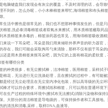
是电脑键盘我们发现会有灰尘的覆盖，不及时清理的话，会导致
理不到的，怎么办呢，小小木棒棉签来帮忙,海绵棉签和布头棉
隙。
常生活中擦伤是很常见的，我们也不想那种事情发生的，但是只
伏棉签,洗必泰消毒棉签或者双氧水来擦拭，用木质棉签蘸取药
到木质棉签来杀毒的，棉签涂药器也常见，用海绵棉签吸收酒精
们来说一下耳朵吧，耳朵是我们用来倾听外界声音的听力器官，
的存在，我们可能会采取掏耳勺来清除，那样不仅有损于耳朵的
以还是用木质棉签来抠耳朵吧，因为它的上面有棉花的柔软度，
棉签有哪些分类
签的种类很多，有无尘擦拭棒，洁净棉签，医用棉签，采样拭子
是棉花，无法进行无尘洗涤处理，且在擦拭的过程中，有可能被
都是经过无尘处理且在无尘室内净化包装，所以高等级的无尘环
拭棒才可以符合要求，而擦拭纸和棉签，只可以用在普通环境下
可在生产过程的特殊环境中(擦拭布无法擦拭)消除污染物和保
保。大部分的清洁棉签是导电级的，可保持操作者和工具接地。
伤的清洗和消毒,采样，取样DNA,血液等。