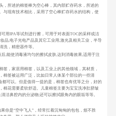
头，所述的棉签棒为空心棒，其内部贮存药水，所述的
。与现有技术相比，采用了空心棒贮存药水的结构，使
可用IPA等试剂进行擦，可用于对表面TOC的采样或洁
妆品,电子光电产品及其它工业用,激光及相关工业，半导
清洗，精密器件等。
后,能使消毒液均匀的擦拭皮肤,达到消毒效果,适用于注
棉签，家居用棉签，以及工业上的其他领域，其材质，
，棉签被运用广泛，比如日常人体某个部位的一些清
妆都可以。但是值得一提的是，棉签也有优等之分，好的
，棉花需要柔软舒适。儿童棉签主要为宝宝洗净肚脐皱
;清洁鼻腔内的分泌物;还可以擦拭眼角内的眼垢等等。
果你是“空中飞人”，经常扛着沉甸甸的包包，烦不胜