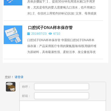
具体步骤如下: 1， 提前30分钟先用清水漱口(不用牙
膏，尤其是母乳的婴儿需要喝几口清水，也不用漱口
水); 2、在信封上用笔作好标记(比如: 父亲、母亲或孩
子)和采集日期，姓名. 3、一手持华晨阳基因采样棉
签...
口腔拭子DNA样本保存管
2018/07/23
6710
口腔拭子DNA样本保存管 华晨阳口腔拭子DNA样本
保存液：产品采用医疗专用的聚氨脂海绵/医用级纤维
为原材料，具有吸液性强、柔软洁净、发尘量低等优
点。采样拭子头可折断，使用方便。采用的物料对微
生物无毒害，...
您好！
请登录
称呼：
邮箱：