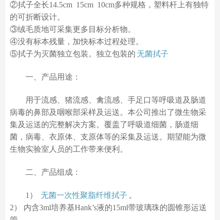
②拭子全长14.5cm 15cm 10cm多种规格，塑料杆上有独特
的可折断设计。
③绒毛质地可采集更多目标分析物。
④没有标本残量，加快标本过程处理。
⑤拭子为灭菌独立包装。独立包装的
无菌拭子
一、产品用途：
用于流感、猪流感、禽流感、手足口等呼吸道及肠道
病毒的鼻部及咽喉部采样及运送。本公司推出了微生物采
集及运送的完整解决方案。覆盖了呼吸道细菌，肠道细
菌，病毒、衣原体、支原体等的采集及运送。期望能为微
生物实验室人员的工作带来便利。
二、产品组成：
1）
无菌一次性聚脂纤维拭子
。
2） 内含3ml培养基Hank’s液的15ml带玻璃珠的圆锥形运送
管。