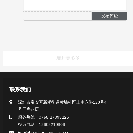
展开更多
产品中心
联系我们
医用无菌采样拭子系列
深圳市宝安区新桥街道黄埔社区上南东路128号4
号厂房八层
一次性使用采样器系列
服务热线：0755-27393226
投诉电话：13802210808
微生物样本保存液（通用运输传媒介质）系列
info@huachenyang.com.cn