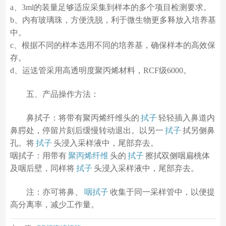
a、3ml的装量足够适应采集到样本的多个项目检测要求。
b、内有玻璃珠，方便洗脱，利于微生物更多释放入培养基
中。
c、根据不同的样本选用不同的培养基，确保样本的高效保
存。
d、运送管采用高透明度聚丙烯材料，RCF级6000。
五、产品操作方法：
鼻拭子：将带有聚丙烯纤维头的
拭子
轻轻插入鼻道内
鼻腭处，停留片刻后缓慢转动退出。以另一
拭子
拭另侧鼻
孔。将
拭子
头浸入采样液中，尾部弃去。
咽拭子：用带有
聚丙烯纤维
头的
拭子
擦拭双侧咽扁桃体
及咽后壁，同样将
拭子
头浸入采样液中，尾部弃去。
注：亦可将鼻、
咽拭子
收集于同一采样管中，以便提
高分离率，减少工作量。