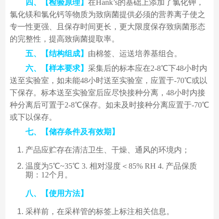
四、【检验原理】
在Hank’s的基础上添加了氯化钾，
氯化镁和氯化钙等物质为致病菌提供必须的营养离子使之
专一性更强、且保存时间更长，更大限度保存致病菌形态
的完整性，提高致病菌提取率。
五、【结构组成】
由棉签、运送培养基组合。
六、【样本要求】
采集后的标本应在2-8℃下48小时内
送至实验室，如未能48小时送至实验室，应置于-70℃或以
下保存。标本送至实验室后应尽快接种分离，48小时内接
种分离后可置于2-8℃保存。如未及时接种分离应置于-70℃
或下以保存。
七、【储存条件及有效期】
产品应贮存在清洁卫生、干燥、通风的环境内；
温度为5℃~35℃ 3. 相对湿度＜85% RH 4. 产品保质
期：12个月。
八、【使用方法】
采样前，在采样管的标签上标注相关信息。