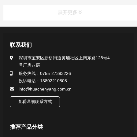
展开更多
产品中心
联系我们
医用无菌采样拭子系列
深圳市宝安区新桥街道黄埔社区上南东路128号4
号厂房八层
一次性使用采样器系列
服务热线：0755-27393226
投诉电话：13802210808
微生物样本保存液（通用运输传媒介质）系列
info@huachenyang.com.cn
核酸（DNA&RNA）样本采集与保存套装系列
查看详细联系方式
唾液样本采集装置系列
推荐产品分类
核酸提取或纯化试剂