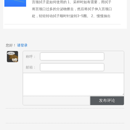
宫颈拭子是如何使用的 1、采样时如有需要，用拭子
将宫颈口过多的分泌物擦去，然后将拭子伸入宫颈口
处，轻轻转动拭子顺时针旋转3~5圈。 2、慢慢抽出
宫颈拭子，将其放入装有细胞保存液的采样管中，在
管口处将...
您好！
请登录
称呼：
邮箱：