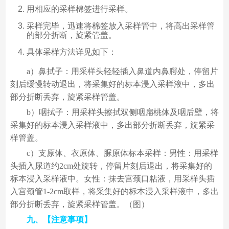
用相应的采样棉签进行采样。
采样完毕，迅速将棉签放入采样管中，将高出采样管
的部分折断，旋紧管盖。
具体采样方法详见如下：
a）鼻拭子：用采样头轻轻插入鼻道内鼻腭处，停留片
刻后缓慢转动退出，将采集好的标本浸入采样液中，多出
部分折断丢弃，旋紧采样管盖。
b）咽拭子：用采样头擦拭双侧咽扁桃体及咽后壁，将
采集好的标本浸入采样液中，多出部分折断丢弃，旋紧采
样管盖。
c）支原体、衣原体、脲原体标本采样：男性：用采样
头插入尿道约2cm处旋转，停留片刻后退出，将采集好的
标本浸入采样液中。女性：抹去宫颈口粘液，用采样头插
入宫颈管1-2cm取样，将采集好的标本浸入采样液中，多出
部分折断丢弃，旋紧采样管盖。（图）
九、【注意事项】