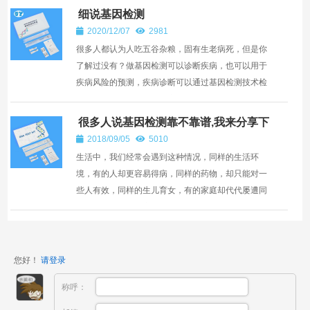
细说基因检测
2020/12/07
2981
很多人都认为人吃五谷杂粮，固有生老病死，但是你
了解过没有？做基因检测可以诊断疾病，也可以用于
疾病风险的预测，疾病诊断可以通过基因检测技术检
测引起的遗传性疾病的突变基因，对于刚出生的婴儿
来说做基因检...
很多人说基因检测靠不靠谱,我来分享下
给孩子基因检测的全过程和感受吧
2018/09/05
5010
生活中，我们经常会遇到这种情况，同样的生活环
境，有的人却更容易得病，同样的药物，却只能对一
些人有效，同样的生儿育女，有的家庭却代代屡遭同
种疾病的侵扰，究竟是为什么呢？ 自20世纪90年代
人们才发现，原...
您好！
请登录
称呼：