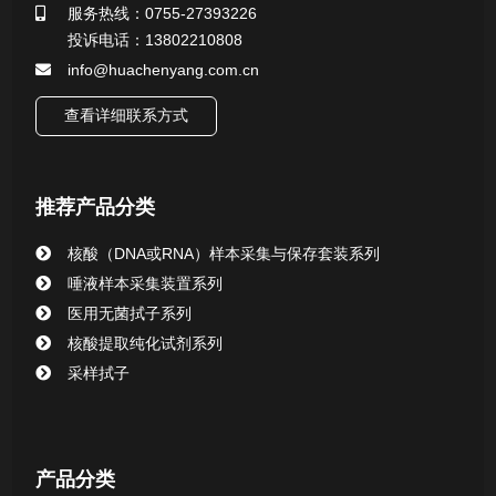
服务热线：0755-27393226
投诉电话：13802210808
微生物样本保存液（通用运输传媒介质）系列
info@huachenyang.com.cn
核酸（DNA&RNA）样本采集与保存套装系列
查看详细联系方式
唾液样本采集装置系列
推荐产品分类
核酸提取或纯化试剂
核酸（DNA或RNA）样本采集与保存套装系列
CHG消毒棉签系列
唾液样本采集装置系列
医用无菌拭子系列
清洁验证棉签系列
核酸提取纯化试剂系列
采样拭子
动物检测试剂
产品分类