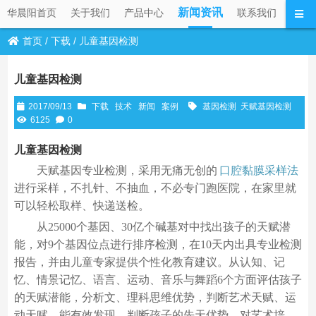
新闻资讯
华晨阳首页
关于我们
产品中心
联系我们
首页
/
下载
/
儿童基因检测
儿童基因检测
2017/09/13
下载
技术
新闻
案例
基因检测
天赋基因检测
6125
0
儿童基因检测
天赋基因专业检测，采用无痛无创的
口腔黏膜采样法
进行采样，不扎针、不抽血，不必专门跑医院，在家里就
可以轻松取样、快递送检。
从25000个基因、30亿个碱基对中找出孩子的天赋潜
能，对9个基因位点进行排序检测，在10天内出具专业检测
报告，并由儿童专家提供个性化教育建议。从认知、记
忆、情景记忆、语言、运动、音乐与舞蹈6个方面评估孩子
的天赋潜能，分析文、理科思维优势，判断艺术天赋、运
动天赋，能有效发现、判断孩子的先天优势，对艺术培