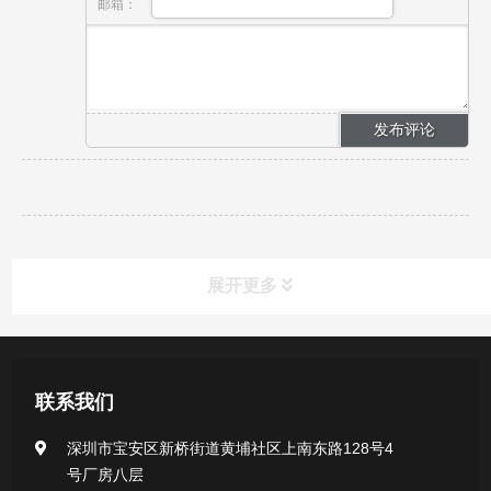
邮箱：
展开更多
产品中心
联系我们
医用无菌采样拭子系列
深圳市宝安区新桥街道黄埔社区上南东路128号4
号厂房八层
一次性使用采样器系列