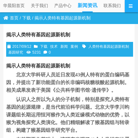
新闻资讯
华晨阳首页
关于我们
产品中心
联系我们
首页
/
下载
/
揭示人类特有基因起源新机制
揭示人类特有基因起源新机制
2017/09/12
下载
技术
新闻
案例
人类特有基因起源新机制
基因研究
5231
0
揭示人类特有基因起源新机制
北京大学科研人员近日发现43例人特有的蛋白编码基
因，并提出了新功能蛋白的长非编码核糖核酸起源机制。
相关成果发表于美国《公共科学图书馆·遗传学》。
认识人之所以为人的分子机制，特别是探究人类特有
基因的起源规律，是当代前沿科学问题。北京大学李川昀
课题组长期运用恒河猴作为人类近缘模式动物的优势，以
猴为视角探究人类演化。他们精细解读了猴基因组与转录
组，构建了猴基因组学研究平台。