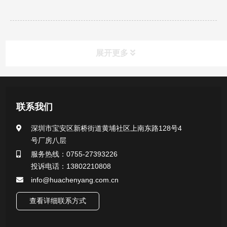
展开更多
产品中心
联系我们
医用无菌采样拭子系列
深圳市宝安区新桥街道黄埔社区上南东路128号4
号厂房八层
一次性使用采样器系列
服务热线：0755-27393226
投诉电话：13802210808
微生物样本保存液（通用运输传媒介质）系列
info@huachenyang.com.cn
核酸（DNA&RNA）样本采集与保存套装系列
查看详细联系方式
唾液样本采集装置系列