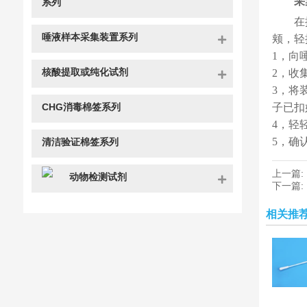
采
系列
在
唾液样本采集装置系列
颊，轻
1，向
核酸提取或纯化试剂
2，收
3，将
CHG消毒棉签系列
子已扣
4，轻
5，确
清洁验证棉签系列
上一篇:
动物检测试剂
下一篇:
相关推