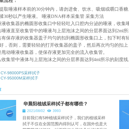
集流程：
提取唾液样本前的30分钟内，请勿进食、饮水、吸烟或嚼口香
揉30秒以产生唾液。 唾液DNA样本采集管 采集方法
唾液收集器的椭圆形收集口中轻轻吐入口腔内分泌的唾液，收集
集唾液直至收集管中的唾液与上层泡沫之间的分层界面达到2ml
装有保存液的收集器盖子均匀的扣到椭圆形收集口上，扣下时有
好，否则，需要轻轻的打开收集器的盖子，然后再次均匀的扣上
轻甩动唾液收集器，使保存液更加完全的流入收集管。
认收集管中液体与上层泡沫之间的分层界面达到4ml所示的刻度线
CY-98000PS采样拭子
CY-95000M采样拭子
荐
华晨阳植绒采样拭子都有哪些？
2021/08/02
3993
目前我们有5种植绒采样拭子，我们的植绒采样
拭子不仅在全国范围内得到认可，在国外也是大