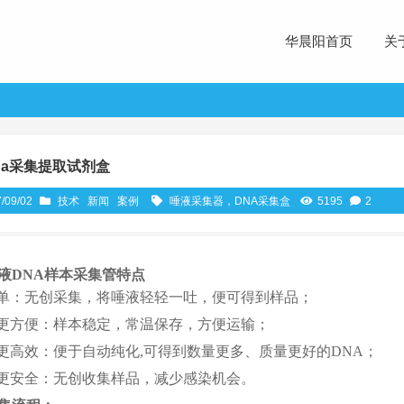
华晨阳首页
关
na采集提取试剂盒
/09/02
技术
新闻
案例
唾液采集器，DNA采集盒
5195
2
液DNA样本采集管特点
简单：无创采集，将唾液轻轻一吐，便可得到样品；
 更方便：样本稳定，常温保存，方便运输；
 更高效：便于自动纯化,可得到数量更多、质量更好的DNA；
 更安全：无创收集样品，减少感染机会。