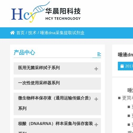
首页
/
技术
/
唾液dna采集提取试剂盒
产品中心
唾液d
2017
医用无菌采样拭子系列
一次性使用采样器系列
唾
■ 更
微生物样本保存液（通用运输传媒介质）
■
系列
■
核酸（DNA&RNA）样本采集与保存套装
■